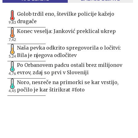
Golob trdil eno, številke policije kažejo
drugače
9,83
Konec veselja: Janković preklical ukrep
7,42
Naša pevka odkrito spregovorila o ločitvi:
Bila je njegova odločitev
5,24
Po Orbanovem padcu ostali brez milijonov
evrov, zdaj so prvi v Sloveniji
4,76
Noro, nesreče na primorki se kar vrstijo,
počilo je kar štirikrat #foto
4,45