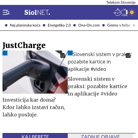
Telekom Slovenije
Naj planinska koča
Energetika 2.0
Ona-On.com
Gremo v hribe
JustCharge
Slovenski sistem v
praksi: pozabite kartice
in aplikacije #video
Investicija kar doma?
Kdor lahko izstavi račun,
lahko posluje.
KAJ BERETE
ZADNJE OBJAVE