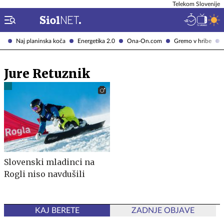
Telekom Slovenije
Naj planinska koča
Energetika 2.0
Ona-On.com
Gremo v hribe
Jure Retuznik
Slovenski mladinci na
Rogli niso navdušili
KAJ BERETE
ZADNJE OBJAVE