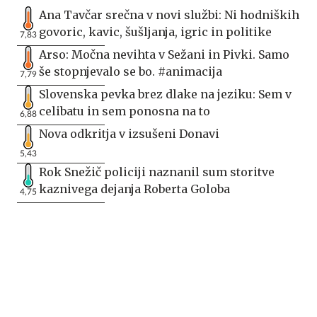
Ana Tavčar srečna v novi službi: Ni hodniških
govoric, kavic, šušljanja, igric in politike
7,83
Arso: Močna nevihta v Sežani in Pivki. Samo
še stopnjevalo se bo. #animacija
7,79
Slovenska pevka brez dlake na jeziku: Sem v
celibatu in sem ponosna na to
6,88
Nova odkritja v izsušeni Donavi
5,43
Rok Snežič policiji naznanil sum storitve
kaznivega dejanja Roberta Goloba
4,75