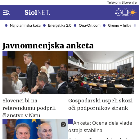
Telekom Slovenije
Naj planinska koča
Energetika 2.0
Ona-On.com
Gremo v hribe
Javnomnenjska anketa
Slovenci bi na
Gospodarski uspeh skozi
referendumu podprli
oči podpornikov strank
članstvo v Natu