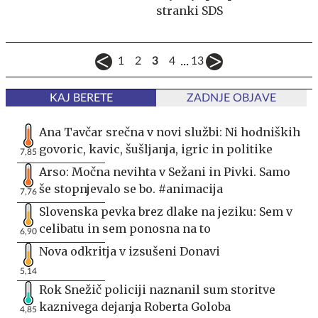
stranki SDS
...
1
2
3
4
13
KAJ BERETE
ZADNJE OBJAVE
Ana Tavčar srečna v novi službi: Ni hodniških
govoric, kavic, šušljanja, igric in politike
7,85
Arso: Močna nevihta v Sežani in Pivki. Samo
še stopnjevalo se bo. #animacija
7,76
Slovenska pevka brez dlake na jeziku: Sem v
celibatu in sem ponosna na to
6,90
Nova odkritja v izsušeni Donavi
5,14
Rok Snežič policiji naznanil sum storitve
kaznivega dejanja Roberta Goloba
4,85