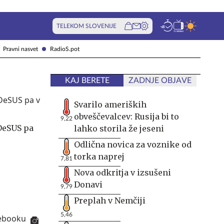
TELEKOM SLOVENIJE
Pravni nasvet
RadioS.pot
KAJ BERETE
ZADNJE OBJAVE
Svarilo ameriških
obveščevalcev: Rusija bi to
9,22
DeSUS pa
lahko storila že jeseni
Odlična novica za voznike od
torka naprej
7,81
Nova odkritja v izsušeni
Donavi
9,79
Preplah v Nemčiji
5,46