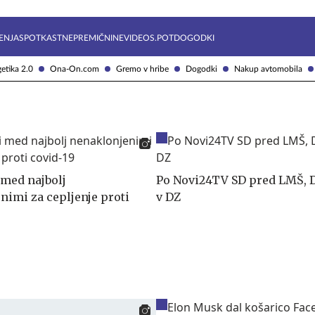
Želite prejemati e-novice?
Uživajmo pametno
ENJA
SPOTKAST
NEPREMIČNINE
VIDEOS.POT
DOGODKI
etika 2.0
Ona-On.com
Gremo v hribe
Dogodki
Nakup avtomobila
 med najbolj
Po Novi24TV SD pred LMŠ, 
nimi za cepljenje proti
v DZ