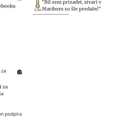
"Bil sem prizadet, stvari v
cebooku
Mariboru so šle predaleč"
5,46
i za
ja