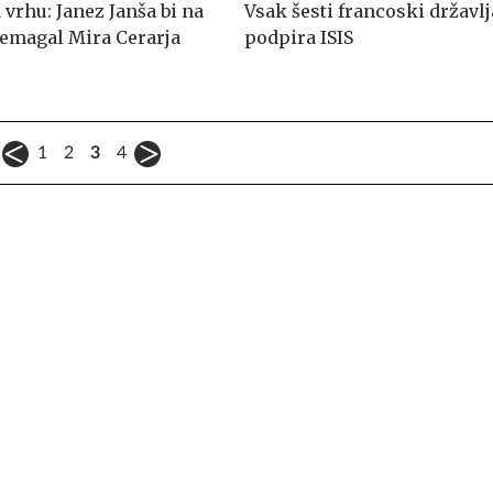
vrhu: Janez Janša bi na
Vsak šesti francoski državl
remagal Mira Cerarja
podpira ISIS
1
2
3
4