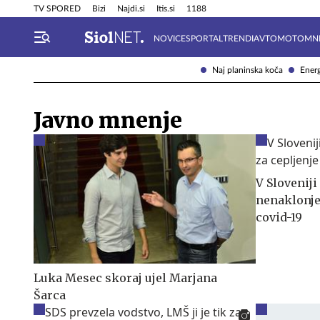
Info in obvestila
Tehnik
TV SPORED
Bizi
Najdi.si
Itis.si
1188
NOVICE
SPORTAL
TRENDI
AVTOMOTO
MN
Naj planinska koča
Energ
Javno mnenje
V Sloveniji
nenaklonje
covid-19
Luka Mesec skoraj ujel Marjana
Šarca