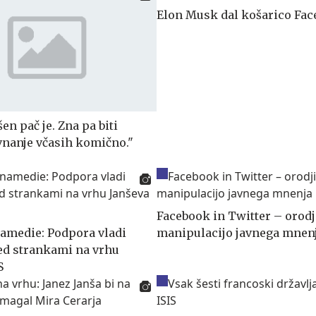
Elon Musk dal košarico Fa
en pač je. Zna pa biti
vnanje včasih komično."
Facebook in Twitter – orodj
amedie: Podpora vladi
manipulacijo javnega mnen
ed strankami na vrhu
S