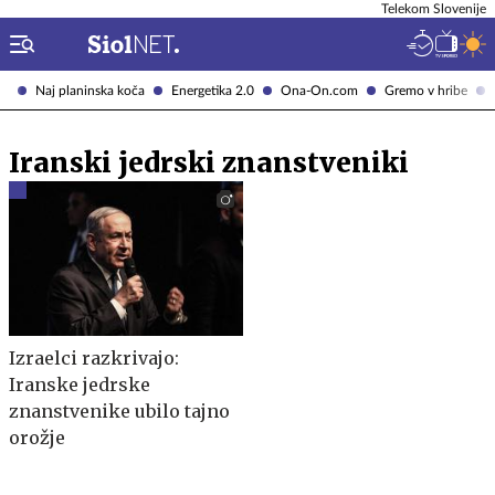
Telekom Slovenije
Naj planinska koča
Energetika 2.0
Ona-On.com
Gremo v hribe
Iranski jedrski znanstveniki
Izraelci razkrivajo:
Iranske jedrske
znanstvenike ubilo tajno
orožje