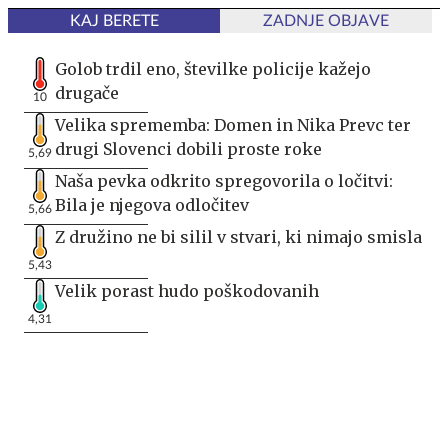
KAJ BERETE
ZADNJE OBJAVE
Golob trdil eno, številke policije kažejo
drugače
10
Velika sprememba: Domen in Nika Prevc ter
drugi Slovenci dobili proste roke
5,69
Naša pevka odkrito spregovorila o ločitvi:
Bila je njegova odločitev
5,66
Z družino ne bi silil v stvari, ki nimajo smisla
5,43
Velik porast hudo poškodovanih
4,31