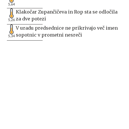
5,64
Klakočar Zupančičeva in Rop sta se odločila
za dve potezi
5,26
V uradu predsednice ne prikrivajo več imen
sopotnic v prometni nesreči
5,34