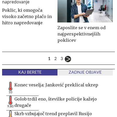
Poklic, ki omogoča
visoko začetno plačo in
hitro napredovanje
Zaposlite se v enem od
najperspektivnejših
poklicev
1
2
3
KAJ BERETE
ZADNJE OBJAVE
Konec veselja: Janković preklical ukrep
10
Golob trdil eno, številke policije kažejo
drugače
9,80
Skrb vzbujajoč trend preplavil Rusijo