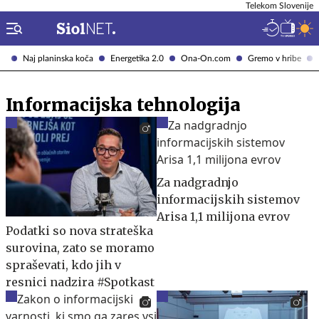
Telekom Slovenije
Naj planinska koča
Energetika 2.0
Ona-On.com
Gremo v hribe
Informacijska tehnologija
Za nadgradnjo
informacijskih sistemov
Arisa 1,1 milijona evrov
Podatki so nova strateška
surovina, zato se moramo
spraševati, kdo jih v
resnici nadzira #Spotkast