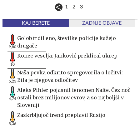
1
2
3
KAJ BERETE
ZADNJE OBJAVE
Golob trdil eno, številke policije kažejo
drugače
9,80
Konec veselja: Janković preklical ukrep
10
Naša pevka odkrito spregovorila o ločitvi:
Bila je njegova odločitev
5,23
Aleks Pihler pojasnil fenomen Nafte. Čez noč
ostali brez milijonov evrov, a so najboljši v
4,74
Sloveniji.
Zaskrbljujoč trend preplavil Rusijo
5,36