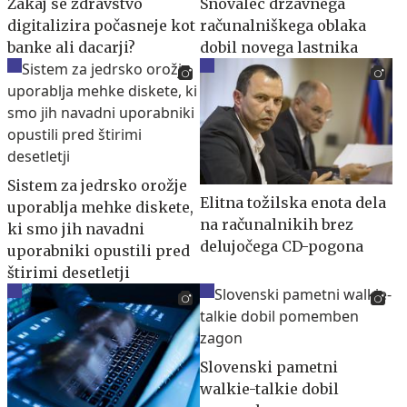
Zakaj se zdravstvo
Snovalec državnega
digitalizira počasneje kot
računalniškega oblaka
banke ali dacarji?
dobil novega lastnika
Sistem za jedrsko orožje
Elitna tožilska enota dela
uporablja mehke diskete,
na računalnikih brez
ki smo jih navadni
delujočega CD-pogona
uporabniki opustili pred
štirimi desetletji
Slovenski pametni
walkie-talkie dobil