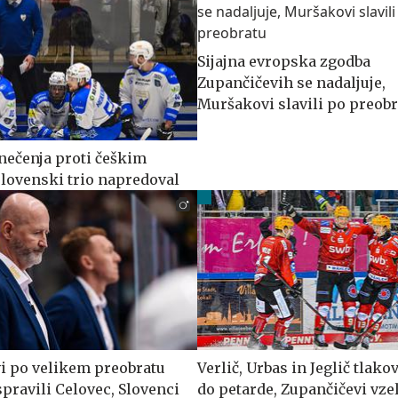
Sijajna evropska zgodba
Zupančičevih se nadaljuje,
Muršakovi slavili po preobr
nečenja proti češkim
lovenski trio napredoval
i po velikem preobratu
Verlič, Urbas in Jeglič tlakov
pravili Celovec, Slovenci
do petarde, Zupančičevi vze