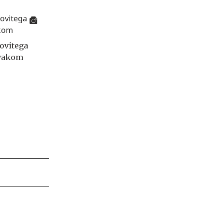
govitega
rvakom