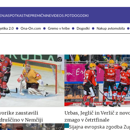
Želite prejemati e-novice?
Uživajmo pametno
ENJA
SPOTKAST
NEPREMIČNINE
VIDEOS.POT
DOGODKI
etika 2.0
Ona-On.com
Gremo v hribe
Dogodki
Nakup avtomobila
vorike zaustavili
Urbas, Jeglič in Verlič z nov
druščino v Nemčiji
zmago v četrtfinale