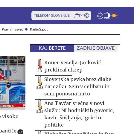
TELEKOM SLOVENIJE
Pravni nasvet
RadioS.pot
KAJ BERETE
ZADNJE OBJAVE
Konec veselja: Janković
preklical ukrep
10
Slovenska pevka brez dlake
na jeziku: Sem v celibatu in
5,63
sem ponosna na to
Ana Tavčar srečna v novi
službi: Ni hodniških govoric,
5,25
o visoko
kavic, šušljanja, igric in
politike