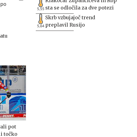
Klakočar Zupančičeva in Rop
sta se odločila za dve potezi
5,55
Skrb vzbujajoč trend
preplavil Rusijo
5,64
atu
ali pot
li točko