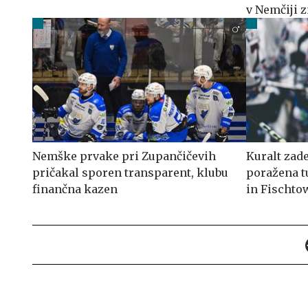
v Nemčiji z
Nemške prvake pri Zupančičevih
Kuralt zade
pričakal sporen transparent, klubu
poražena t
finančna kazen
in Fischto