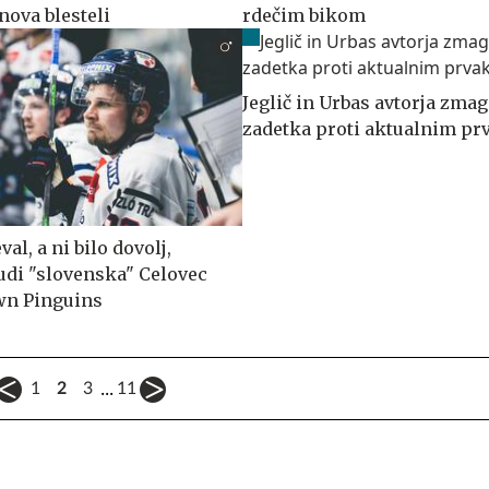
nova blesteli
rdečim bikom
Jeglič in Urbas avtorja zma
zadetka proti aktualnim p
val, a ni bilo dovolj,
udi "slovenska" Celovec
wn Pinguins
...
1
2
3
11