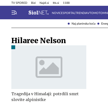
Info in obvestila
Tehnik
TV SPORED
Bizi
Najdi.si
Itis.si
1188
NOVICE
SPORTAL
TRENDI
AVTOMOTO
MN
Naj planinska koča
Energ
Hilaree Nelson
Tragedija v Himalaji: potrdili smrt
slovite alpinistke