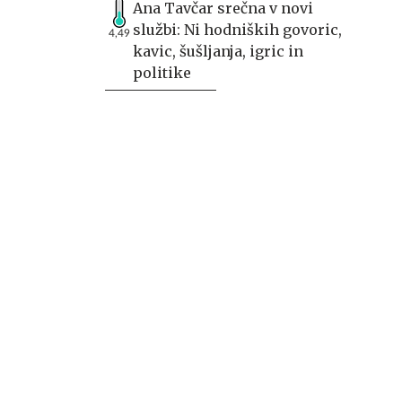
Ana Tavčar srečna v novi
službi: Ni hodniških govoric,
4,49
kavic, šušljanja, igric in
politike