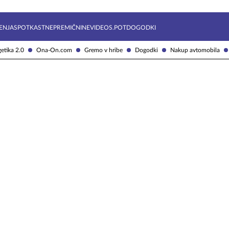
Želite prejemati e-novice?
Uživajmo pametno
ENJA
SPOTKAST
NEPREMIČNINE
VIDEOS.POT
DOGODKI
etika 2.0
Ona-On.com
Gremo v hribe
Dogodki
Nakup avtomobila