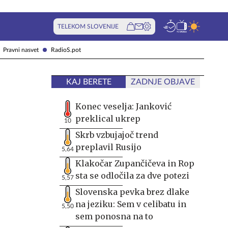
TELEKOM SLOVENIJE
Pravni nasvet
RadioS.pot
KAJ BERETE
ZADNJE OBJAVE
Konec veselja: Janković
preklical ukrep
10
Skrb vzbujajoč trend
preplavil Rusijo
5,64
Klakočar Zupančičeva in Rop
sta se odločila za dve potezi
5,57
Slovenska pevka brez dlake
na jeziku: Sem v celibatu in
5,50
sem ponosna na to