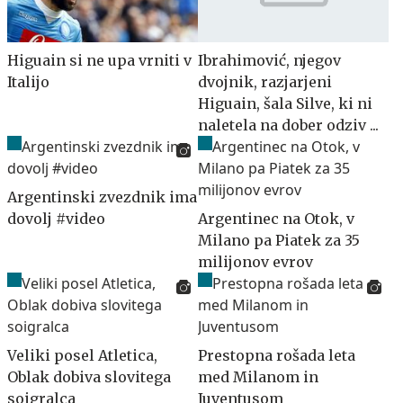
Higuain si ne upa vrniti v
Ibrahimović, njegov
Italijo
dvojnik, razjarjeni
Higuain, šala Silve, ki ni
naletela na dober odziv ...
Argentinski zvezdnik ima
dovolj #video
Argentinec na Otok, v
Milano pa Piatek za 35
milijonov evrov
Veliki posel Atletica,
Prestopna rošada leta
Oblak dobiva slovitega
med Milanom in
soigralca
Juventusom