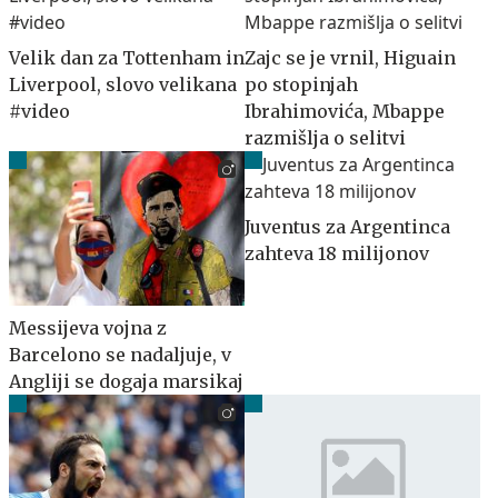
Velik dan za Tottenham in
Zajc se je vrnil, Higuain
Liverpool, slovo velikana
po stopinjah
#video
Ibrahimovića, Mbappe
razmišlja o selitvi
Juventus za Argentinca
zahteva 18 milijonov
Messijeva vojna z
Barcelono se nadaljuje, v
Angliji se dogaja marsikaj