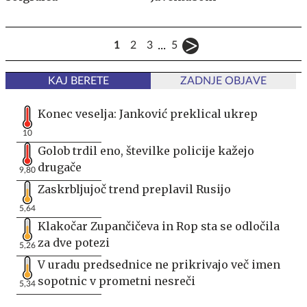
...
1
2
3
5
KAJ BERETE
ZADNJE OBJAVE
Konec veselja: Janković preklical ukrep
10
Golob trdil eno, številke policije kažejo
drugače
9,80
Zaskrbljujoč trend preplavil Rusijo
5,64
Klakočar Zupančičeva in Rop sta se odločila
za dve potezi
5,26
V uradu predsednice ne prikrivajo več imen
sopotnic v prometni nesreči
5,34