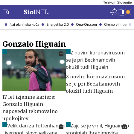
Telekom Slovenije
Naj planinska koča
Energetika 2.0
Ona-On.com
Gremo v hribe
Gonzalo Higuain
Z novim koronavirusom
se je pri Beckhamovih
okužil tudi Higuain
17 let izjemne kariere:
Gonzalo Higuain
napovedal tekmovalno
upokojitev