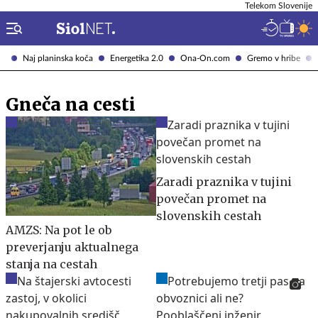
Telekom Slovenije
Naj planinska koča
Energetika 2.0
Ona-On.com
Gremo v hribe
Gneča na cesti
Zaradi praznika v tujini
povečan promet na
slovenskih cestah
AMZS: Na pot le ob
preverjanju aktualnega
stanja na cestah