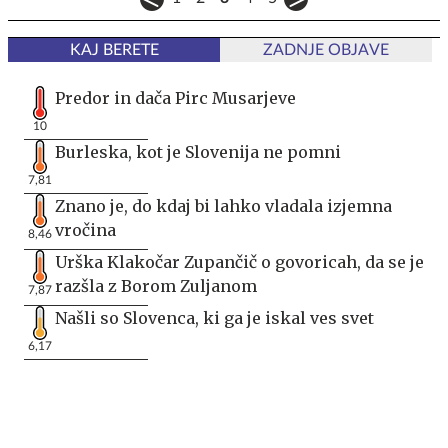
KAJ BERETE
ZADNJE OBJAVE
Predor in dača Pirc Musarjeve
10
Burleska, kot je Slovenija ne pomni
7,81
Znano je, do kdaj bi lahko vladala izjemna
vročina
8,46
Urška Klakočar Zupančič o govoricah, da se je
razšla z Borom Zuljanom
7,87
Našli so Slovenca, ki ga je iskal ves svet
6,17