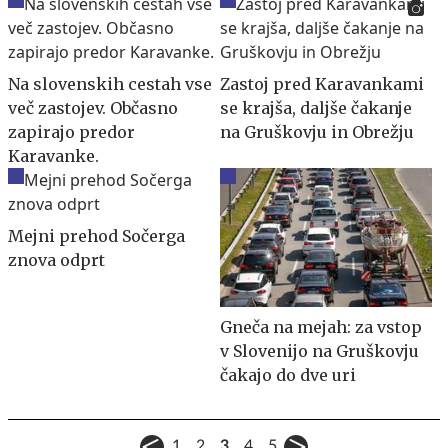
Na slovenskih cestah vse
Zastoj pred Karavankami
več zastojev. Občasno
se krajša, daljše čakanje
zapirajo predor
na Gruškovju in Obrežju
Karavanke.
Mejni prehod Sočerga
znova odprt
Gneča na mejah: za vstop
v Slovenijo na Gruškovju
čakajo do dve uri
1
2
3
4
5