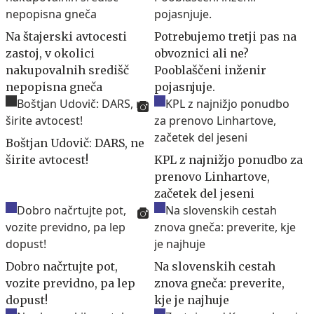
Na štajerski avtocesti
Potrebujemo tretji pas na
zastoj, v okolici
obvoznici ali ne?
nakupovalnih središč
Pooblaščeni inženir
nepopisna gneča
pojasnjuje.
Boštjan Udovič: DARS, ne
širite avtocest!
KPL z najnižjo ponudbo za
prenovo Linhartove,
začetek del jeseni
Dobro načrtujte pot,
Na slovenskih cestah
vozite previdno, pa lep
znova gneča: preverite,
dopust!
kje je najhuje