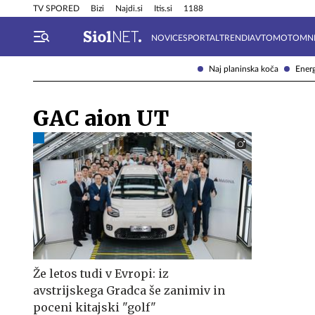
Info in obvestila
Tehnik
TV SPORED
Bizi
Najdi.si
Itis.si
1188
NOVICE
SPORTAL
TRENDI
AVTOMOTO
MN
Naj planinska koča
Energ
GAC aion UT
Že letos tudi v Evropi: iz
avstrijskega Gradca še zanimiv in
poceni kitajski "golf"