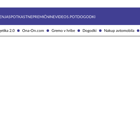
Želite prejemati e-novice?
Uživajmo pametno
ENJA
SPOTKAST
NEPREMIČNINE
VIDEOS.POT
DOGODKI
etika 2.0
Ona-On.com
Gremo v hribe
Dogodki
Nakup avtomobila