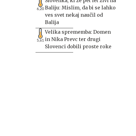
Slovenka, ki že pet let živi na
Baliju: Mislim, da bi se lahko
6,20
ves svet nekaj naučil od
Balija
Velika sprememba: Domen
in Nika Prevc ter drugi
5,61
Slovenci dobili proste roke