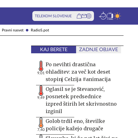
TELEKOM SLOVENIJE
Pravni nasvet
RadioS.pot
KAJ BERETE
ZADNJE OBJAVE
Po nevihti drastična
ohladitev: za več kot deset
9,01
stopinj Celzija #animacija
Oglasil se je Stevanović,
posnetek predsednice
9,49
izpred štirih let skrivnostno
izginil
Golob trdil eno, številke
policije kažejo drugače
7,40