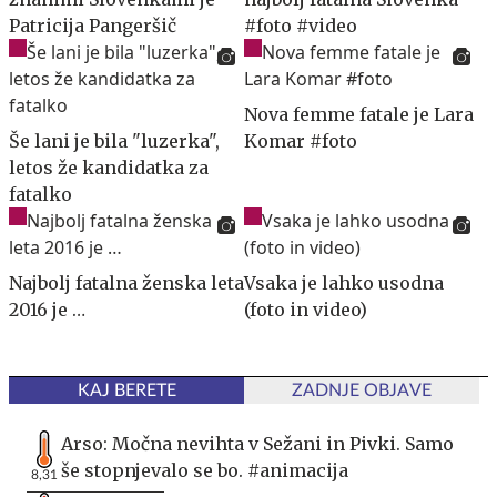
Patricija Pangeršič
#foto #video
Nova femme fatale je Lara
Še lani je bila "luzerka",
Komar #foto
letos že kandidatka za
fatalko
Najbolj fatalna ženska leta
Vsaka je lahko usodna
2016 je …
(foto in video)
KAJ BERETE
ZADNJE OBJAVE
Arso: Močna nevihta v Sežani in Pivki. Samo
še stopnjevalo se bo. #animacija
8,31