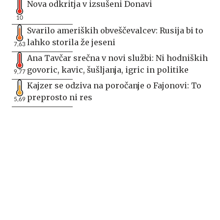
Nova odkritja v izsušeni Donavi
10
Svarilo ameriških obveščevalcev: Rusija bi to
lahko storila že jeseni
7,63
Ana Tavčar srečna v novi službi: Ni hodniških
govoric, kavic, šušljanja, igric in politike
9,77
Kajzer se odziva na poročanje o Fajonovi: To
preprosto ni res
5,69