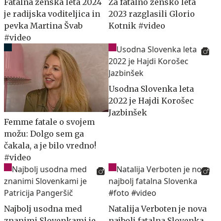
Fatalna ženska leta 2024
Za fatalno žensko leta
je radijska voditeljica in
2023 razglasili Glorio
pevka Martina Švab
Kotnik #video
#video
Usodna Slovenka leta
2022 je Hajdi Korošec
Jazbinšek
Femme fatale o svojem
možu: Dolgo sem ga
čakala, a je bilo vredno!
#video
Najbolj usodna med
Natalija Verboten je nova
znanimi Slovenkami je
najbolj fatalna Slovenka