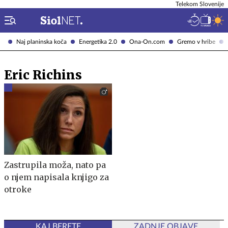
Telekom Slovenije
Naj planinska koča
Energetika 2.0
Ona-On.com
Gremo v hribe
Eric Richins
Zastrupila moža, nato pa
o njem napisala knjigo za
otroke
KAJ BERETE
ZADNJE OBJAVE