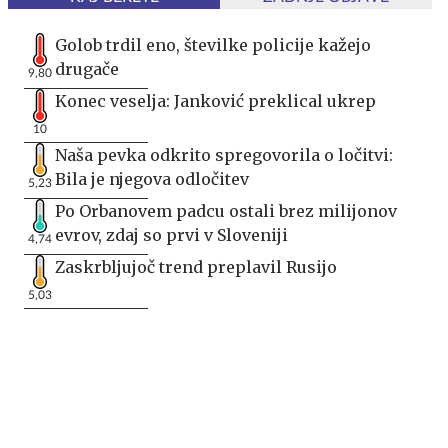
Golob trdil eno, številke policije kažejo
drugače
9,80
Konec veselja: Janković preklical ukrep
10
Naša pevka odkrito spregovorila o ločitvi:
Bila je njegova odločitev
5,23
Po Orbanovem padcu ostali brez milijonov
evrov, zdaj so prvi v Sloveniji
4,74
Zaskrbljujoč trend preplavil Rusijo
5,03