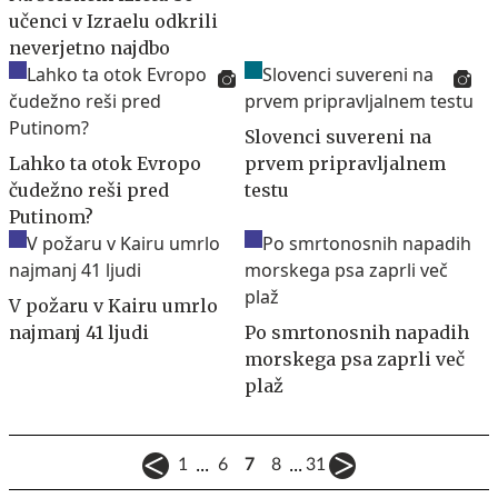
učenci v Izraelu odkrili
neverjetno najdbo
Slovenci suvereni na
Lahko ta otok Evropo
prvem pripravljalnem
čudežno reši pred
testu
Putinom?
V požaru v Kairu umrlo
najmanj 41 ljudi
Po smrtonosnih napadih
morskega psa zaprli več
plaž
...
...
1
6
7
8
31