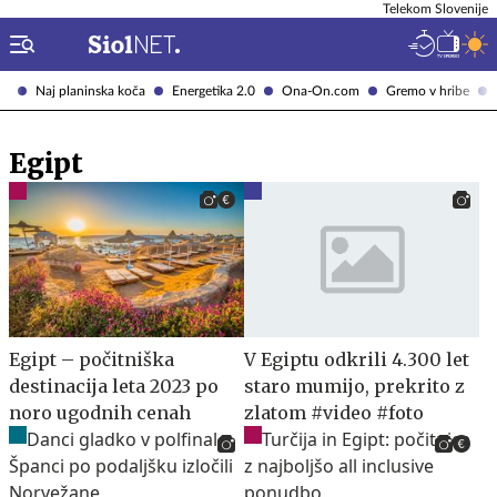
Telekom Slovenije
Naj planinska koča
Energetika 2.0
Ona-On.com
Gremo v hribe
Egipt
Egipt – počitniška
V Egiptu odkrili 4.300 let
destinacija leta 2023 po
staro mumijo, prekrito z
noro ugodnih cenah
zlatom #video #foto