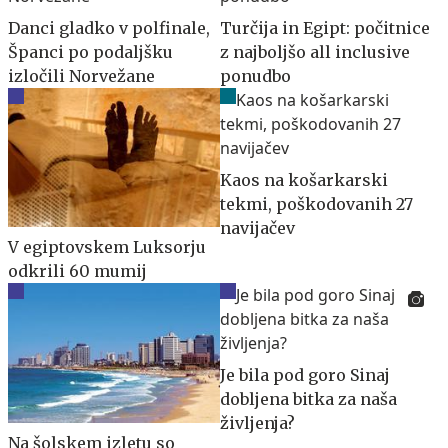
Danci gladko v polfinale,
Turčija in Egipt: počitnice
Španci po podaljšku
z najboljšo all inclusive
izločili Norvežane
ponudbo
Kaos na košarkarski
tekmi, poškodovanih 27
navijačev
V egiptovskem Luksorju
odkrili 60 mumij
Je bila pod goro Sinaj
dobljena bitka za naša
življenja?
Na šolskem izletu so