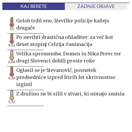
KAJ BERETE
ZADNJE OBJAVE
Golob trdil eno, številke policije kažejo
drugače
10
Po nevihti drastična ohladitev: za več kot
deset stopinj Celzija #animacija
9,01
Velika sprememba: Domen in Nika Prevc ter
drugi Slovenci dobili proste roke
6,06
Oglasil se je Stevanović, posnetek
predsednice izpred štirih let skrivnostno
9,49
izginil
Z družino ne bi silil v stvari, ki nimajo smisla
5,52