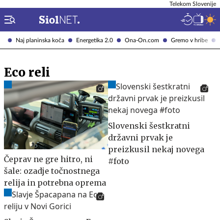
Telekom Slovenije
Naj planinska koča
Energetika 2.0
Ona-On.com
Gremo v hribe
Eco reli
Slovenski šestkratni
državni prvak je
preizkusil nekaj novega
Čeprav ne gre hitro, ni
#foto
šale: ozadje točnostnega
relija in potrebna oprema