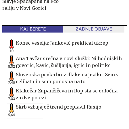
Slavje Špacapana na Eco
reliju v Novi Gorici
KAJ BERETE
ZADNJE OBJAVE
Konec veselja: Janković preklical ukrep
10
Ana Tavčar srečna v novi službi: Ni hodniških
govoric, kavic, šušljanja, igric in politike
8,02
Slovenska pevka brez dlake na jeziku: Sem v
celibatu in sem ponosna na to
7,45
Klakočar Zupančičeva in Rop sta se odločila
za dve potezi
7,03
Skrb vzbujajoč trend preplavil Rusijo
5,64