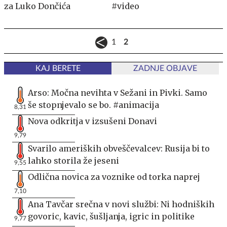
za Luko Dončića
#video
1
2
KAJ BERETE
ZADNJE OBJAVE
Arso: Močna nevihta v Sežani in Pivki. Samo
še stopnjevalo se bo. #animacija
8,31
Nova odkritja v izsušeni Donavi
9,79
Svarilo ameriških obveščevalcev: Rusija bi to
lahko storila že jeseni
9,55
Odlična novica za voznike od torka naprej
7,10
Ana Tavčar srečna v novi službi: Ni hodniških
govoric, kavic, šušljanja, igric in politike
9,77