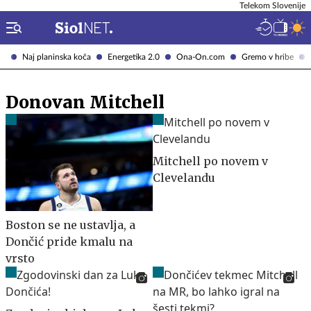
Telekom Slovenije
Naj planinska koča
Energetika 2.0
Ona-On.com
Gremo v hribe
Donovan Mitchell
Mitchell po novem v
Clevelandu
Boston se ne ustavlja, a
Dončić pride kmalu na
vrsto