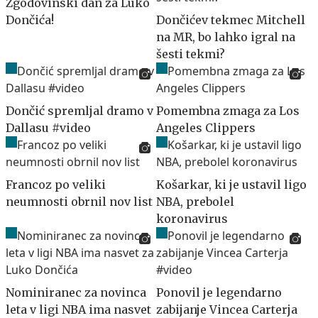
Zgodovinski dan za Luko
Dončića!
Dončićev tekmec Mitchell
na MR, bo lahko igral na
šesti tekmi?
Dončić spremljal dramo v
Pomembna zmaga za Los
Dallasu #video
Angeles Clippers
Francoz po veliki
Košarkar, ki je ustavil ligo
neumnosti obrnil nov list
NBA, prebolel
koronavirus
Nominiranec za novinca
Ponovil je legendarno
leta v ligi NBA ima nasvet
zabijanje Vincea Carterja