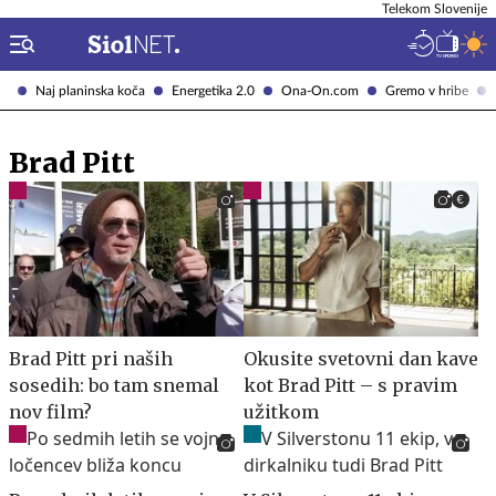
Telekom Slovenije
Naj planinska koča
Energetika 2.0
Ona-On.com
Gremo v hribe
Brad Pitt
Brad Pitt pri naših
Okusite svetovni dan kave
sosedih: bo tam snemal
kot Brad Pitt – s pravim
nov film?
užitkom