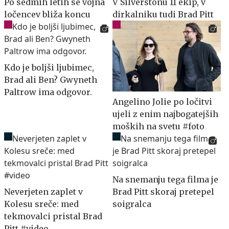
Po sedmih letih se vojna
V Silverstonu 11 ekip, v
ločencev bliža koncu
dirkalniku tudi Brad Pitt
Kdo je boljši ljubimec,
Brad ali Ben? Gwyneth
Paltrow ima odgovor.
Angelino Jolie po ločitvi
ujeli z enim najbogatejših
moških na svetu #foto
Na snemanju tega filma je
Neverjeten zaplet v
Brad Pitt skoraj pretepel
Kolesu sreče: med
soigralca
tekmovalci pristal Brad
Pitt #video