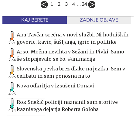
...
1
2
3
4
24
KAJ BERETE
ZADNJE OBJAVE
Ana Tavčar srečna v novi službi: Ni hodniških
govoric, kavic, šušljanja, igric in politike
7,91
Arso: Močna nevihta v Sežani in Pivki. Samo
še stopnjevalo se bo. #animacija
7,64
Slovenska pevka brez dlake na jeziku: Sem v
celibatu in sem ponosna na to
6,96
Nova odkritja v izsušeni Donavi
4,95
Rok Snežič policiji naznanil sum storitve
kaznivega dejanja Roberta Goloba
4,94