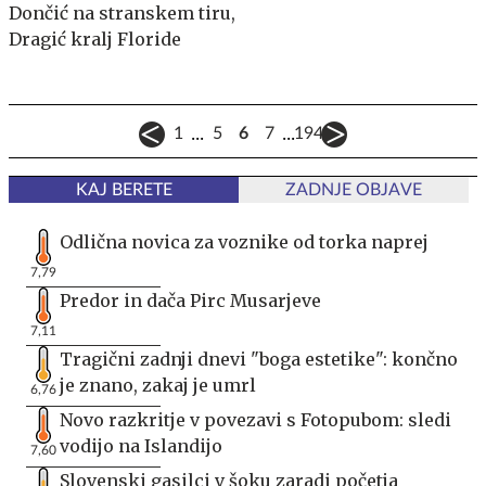
Dončić na stranskem tiru,
Dragić kralj Floride
...
...
1
5
6
7
194
KAJ BERETE
ZADNJE OBJAVE
Odlična novica za voznike od torka naprej
7,79
Predor in dača Pirc Musarjeve
7,11
Tragični zadnji dnevi "boga estetike": končno
je znano, zakaj je umrl
6,76
Novo razkritje v povezavi s Fotopubom: sledi
vodijo na Islandijo
7,60
Slovenski gasilci v šoku zaradi početja