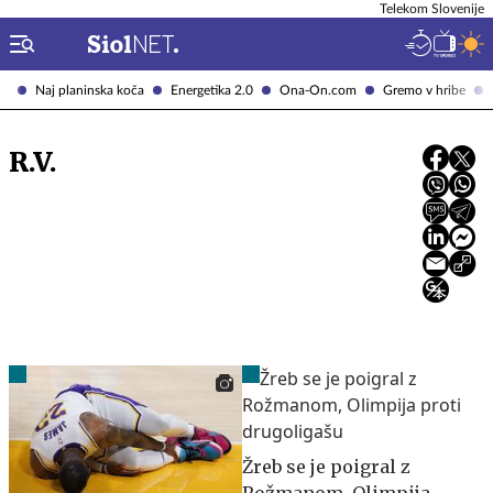
Telekom Slovenije
Naj planinska koča
Energetika 2.0
Ona-On.com
Gremo v hribe
R.V.
Žreb se je poigral z