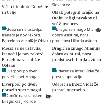
V četrtfinale še Domžale
in Celje
Oblak potegnil krajšo na
Otoku, v ligi prvakov ni
več Slovencev
Messi se ne ustavlja,
Dragić za zmago Miamija
izenačil je nov rekord.
dobro asistiral, nora
Barcelona vse bližje
predstava Lillarda #video
Oblaku.
Liverpool po dveh
Udarec za Inter: Vidal že
porazih spet zmagal
prestal operacijo