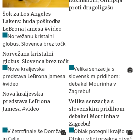
Rožmanom, Olimpija
proti drugoligašu
Šok za Los Angeles
Lakers: huda poškodba
LeBrona Jamesa #video
Norvežanu kristalni
globus, Slovenca brez točk
Nova kraljevska
predstava LeBrona
Velika senzacija s
Jamesa #video
slovenskim pridihom:
debakel Mourinha v
Zagrebu!