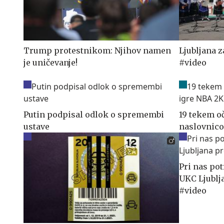
Trump protestnikom: Njihov namen
Ljubljana 
je uničevanje!
#video
Putin podpisal odlok o spremembi
19 tekem oč
ustave
naslovnico
Pri nas pot
UKC Ljublj
#video