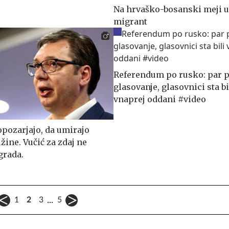
Na hrvaško-bosanski meji u
migrant
Referendum po rusko: par p
glasovanje, glasovnici sta bi
vnaprej oddani #video
opozarjajo, da umirajo
žine. Vučić za zdaj ne
grada.
...
1
2
3
5