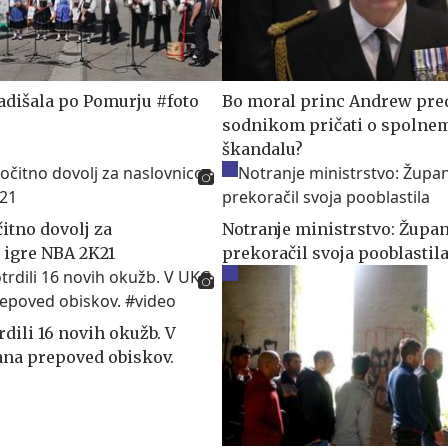
zadišala po Pomurju #foto
Bo moral princ Andrew pre
sodnikom pričati o spolne
škandalu?
itno dovolj za
Notranje ministrstvo: Župa
 igre NBA 2K21
prekoračil svoja pooblastil
rdili 16 novih okužb. V
ana prepoved obiskov.