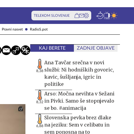
TELEKOM SLOVENIJE
Pravni nasvet
RadioS.pot
KAJ BERETE
ZADNJE OBJAVE
Ana Tavčar srečna v novi
službi: Ni hodniških govoric,
8,38
kavic, šušljanja, igric in
politike
Arso: Močna nevihta v Sežani
in Pivki. Samo še stopnjevalo
8,32
se bo. #animacija
Slovenska pevka brez dlake
na jeziku: Sem v celibatu in
6,88
sem ponosna na to