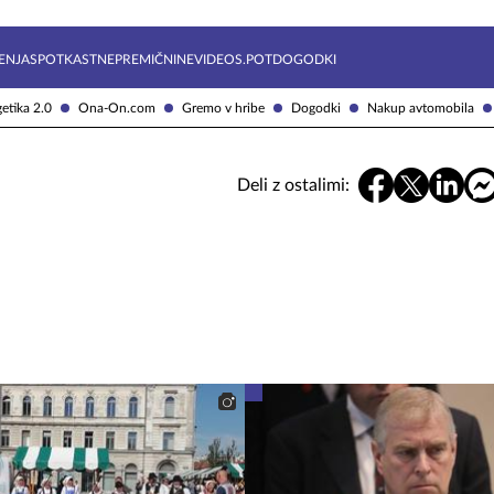
Želite prejemati e-novice?
Uživajmo pametno
ENJA
SPOTKAST
NEPREMIČNINE
VIDEOS.POT
DOGODKI
etika 2.0
Ona-On.com
Gremo v hribe
Dogodki
Nakup avtomobila
Deli z ostalimi: