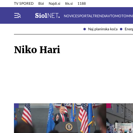
Info in obvestila
Tehnik
TV SPORED
Bizi
Najdi.si
Itis.si
1188
NOVICE
SPORTAL
TRENDI
AVTOMOTO
MN
Naj planinska koča
Energ
Niko Hari