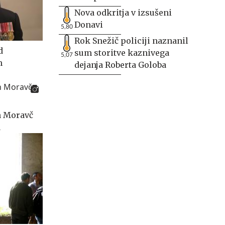
Nova odkritja v izsušeni
Donavi
5,80
Rok Snežič policiji naznanil
d
sum storitve kaznivega
5,07
m
dejanja Roberta Goloba
n Moravč
a