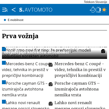
Telekom Slovenije
E-mobilnost
Prva vožnja
Vozili smo novi fiat tipo: že predserijski modeli
obljubljajo korekten avtomobil
Mercedes-benz C coupé -
videz, tehnika in prestiž v
prepričljivi kombinaciji
Porsche cayman GTS –
izumirajoča avtohtona
nemška vrsta
Lahko novi renault
megane ogrozi slovensko