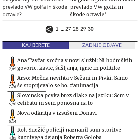
prevlado VW golfa in
škode octavie?
...
1
27
28
29
30
KAJ BERETE
ZADNJE OBJAVE
Ana Tavčar srečna v novi službi: Ni hodniških
govoric, kavic, šušljanja, igric in politike
7,85
Arso: Močna nevihta v Sežani in Pivki. Samo
še stopnjevalo se bo. #animacija
7,76
Slovenska pevka brez dlake na jeziku: Sem v
celibatu in sem ponosna na to
6,90
Nova odkritja v izsušeni Donavi
5,14
Rok Snežič policiji naznanil sum storitve
kaznivega dejanja Roberta Goloba
4,85