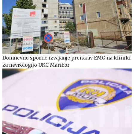
Domnevno sporno izvajanje preiskav EMG na kliniki
za nevrologijo UKC Maribor