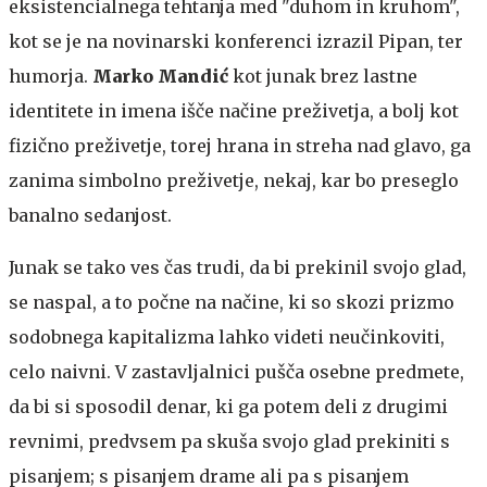
eksistencialnega tehtanja med "duhom in kruhom",
kot se je na novinarski konferenci izrazil Pipan, ter
humorja.
Marko Mandić
kot junak brez lastne
identitete in imena išče načine preživetja, a bolj kot
fizično preživetje, torej hrana in streha nad glavo, ga
zanima simbolno preživetje, nekaj, kar bo preseglo
banalno sedanjost.
Junak se tako ves čas trudi, da bi prekinil svojo glad,
se naspal, a to počne na načine, ki so skozi prizmo
sodobnega kapitalizma lahko videti neučinkoviti,
celo naivni. V zastavljalnici pušča osebne predmete,
da bi si sposodil denar, ki ga potem deli z drugimi
revnimi, predvsem pa skuša svojo glad prekiniti s
pisanjem; s pisanjem drame ali pa s pisanjem