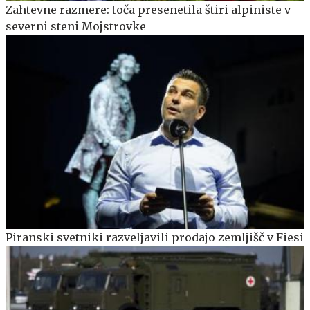
Zahtevne razmere: toča presenetila štiri alpiniste v
severni steni Mojstrovke
Piranski svetniki razveljavili prodajo zemljišč v Fiesi