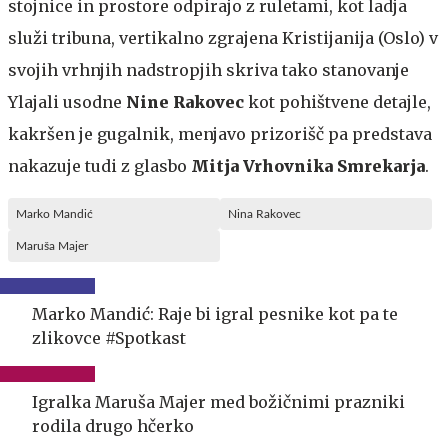
stojnice in prostore odpirajo z ruletami, kot ladja
služi tribuna, vertikalno zgrajena Kristijanija (Oslo) v
svojih vrhnjih nadstropjih skriva tako stanovanje
Ylajali usodne
Nine Rakovec
kot pohištvene detajle,
kakršen je gugalnik, menjavo prizorišč pa predstava
nakazuje tudi z glasbo
Mitja Vrhovnika Smrekarja
.
Marko Mandić
Nina Rakovec
Maruša Majer
Marko Mandić: Raje bi igral pesnike kot pa te
zlikovce #Spotkast
Igralka Maruša Majer med božičnimi prazniki
rodila drugo hčerko