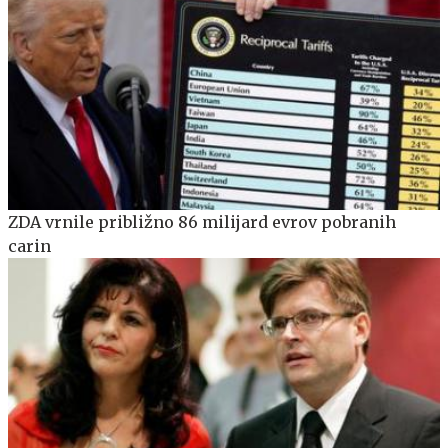
ZDA vrnile približno 86 milijard evrov pobranih
carin