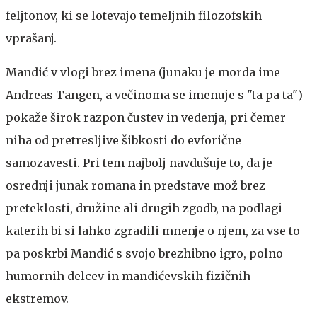
feljtonov, ki se lotevajo temeljnih filozofskih
vprašanj.
Mandić v vlogi brez imena (junaku je morda ime
Andreas Tangen, a večinoma se imenuje s "ta pa ta")
pokaže širok razpon čustev in vedenja, pri čemer
niha od pretresljive šibkosti do evforične
samozavesti. Pri tem najbolj navdušuje to, da je
osrednji junak romana in predstave mož brez
preteklosti, družine ali drugih zgodb, na podlagi
katerih bi si lahko zgradili mnenje o njem, za vse to
pa poskrbi Mandić s svojo brezhibno igro, polno
humornih delcev in mandićevskih fizičnih
ekstremov.