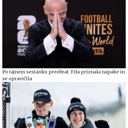
Po tajnem sestanku preobrat: Fifa priznala napake in
se opravičila