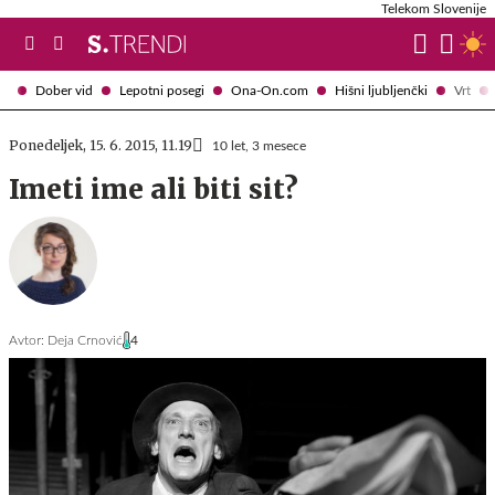
Telekom Slovenije
Dober vid
Lepotni posegi
Ona-On.com
Hišni ljubljenčki
Vrt
Ponedeljek, 15. 6. 2015, 11.19
10 let, 3 mesece
Imeti ime ali biti sit?
Avtor:
Deja Crnović
4