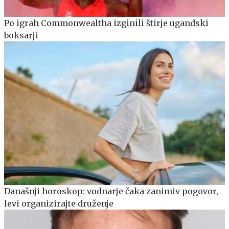
Po igrah Commonwealtha izginili štirje ugandski
boksarji
Današnji horoskop: vodnarje čaka zanimiv pogovor,
levi organizirajte druženje