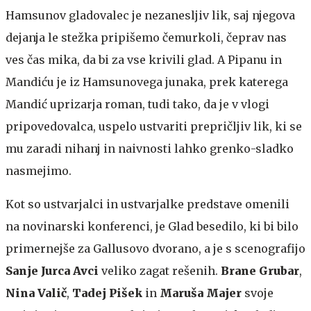
Hamsunov gladovalec je nezanesljiv lik, saj njegova
dejanja le stežka pripišemo čemurkoli, čeprav nas
ves čas mika, da bi za vse krivili glad. A Pipanu in
Mandiću je iz Hamsunovega junaka, prek katerega
Mandić uprizarja roman, tudi tako, da je v vlogi
pripovedovalca, uspelo ustvariti prepričljiv lik, ki se
mu zaradi nihanj in naivnosti lahko grenko-sladko
nasmejimo.
Kot so ustvarjalci in ustvarjalke predstave omenili
na novinarski konferenci, je Glad besedilo, ki bi bilo
primernejše za Gallusovo dvorano, a je s scenografijo
Sanje Jurca Avci
veliko zagat rešenih.
Brane Grubar
,
Nina Valič
,
Tadej Pišek
in
Maruša Majer
svoje