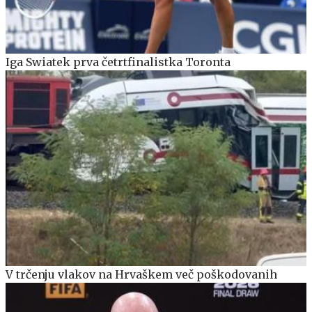
Iga Swiatek prva četrtfinalistka Toronta
V trčenju vlakov na Hrvaškem več poškodovanih