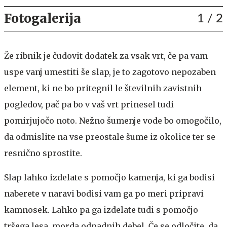
Fotogalerija
1
/ 2
Že ribnik je čudovit dodatek za vsak vrt, če pa vam
uspe vanj umestiti še slap, je to zagotovo nepozaben
element, ki ne bo pritegnil le številnih zavistnih
pogledov, pač pa bo v vaš vrt prinesel tudi
pomirjujočo noto. Nežno šumenje vode bo omogočilo,
da odmislite na vse preostale šume iz okolice ter se
resnično sprostite.
Slap lahko izdelate s pomočjo kamenja, ki ga bodisi
naberete v naravi bodisi vam ga po meri pripravi
kamnosek. Lahko pa ga izdelate tudi s pomočjo
tršega lesa, morda odpadnih debel. Če se odločite, da