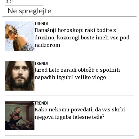
3,54
Ne spreglejte
TRENDI
Današnji horoskop: raki bodite z
družino, kozorogi boste imeli vse pod
nadzorom
TRENDI
Jared Leto zaradi obtožb o spolnih
napadih izgubil veliko vlogo
TRENDI
Kako nekomu povedati, da vas skrbi
njegova izguba telesne teže?