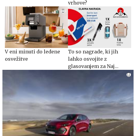
vrhove?
V eni minuti do ledene
To so nagrade, ki jih
osvežitve
lahko osvojite z
glasovanjem za Naj
planinsko kočo