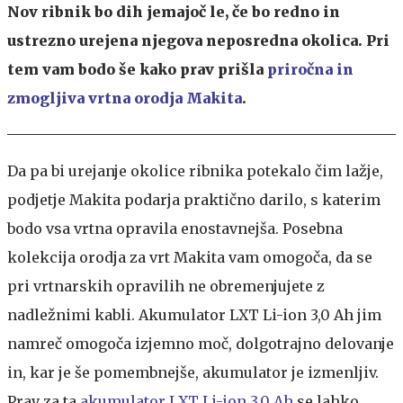
Nov ribnik bo dih jemajoč le, če bo redno in
ustrezno urejena njegova neposredna okolica. Pri
tem vam bodo še kako prav prišla
priročna in
zmogljiva vrtna orodja Makita
.
Da pa bi urejanje okolice ribnika potekalo čim lažje,
podjetje Makita podarja praktično darilo, s katerim
bodo vsa vrtna opravila enostavnejša. Posebna
kolekcija orodja za vrt Makita vam omogoča, da se
pri vrtnarskih opravilih ne obremenjujete z
nadležnimi kabli. Akumulator LXT Li-ion 3,0 Ah jim
namreč omogoča izjemno moč, dolgotrajno delovanje
in, kar je še pomembnejše, akumulator je izmenljiv.
Prav za ta
akumulator LXT Li-ion 3,0 Ah
se lahko