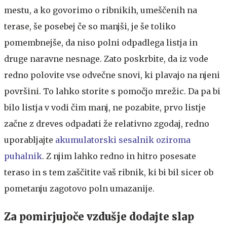
mestu, a ko govorimo o ribnikih, umeščenih na
terase, še posebej če so manjši, je še toliko
pomembnejše, da niso polni odpadlega listja in
druge naravne nesnage. Zato poskrbite, da iz vode
redno polovite vse odvečne snovi, ki plavajo na njeni
površini. To lahko storite s pomočjo mrežic. Da pa bi
bilo listja v vodi čim manj, ne pozabite, prvo listje
začne z dreves odpadati že relativno zgodaj, redno
uporabljajte
akumulatorski sesalnik oziroma
puhalnik
. Z njim lahko redno in hitro posesate
teraso in s tem zaščitite vaš ribnik, ki bi bil sicer ob
pometanju zagotovo poln umazanije.
Za pomirjujoče vzdušje dodajte slap