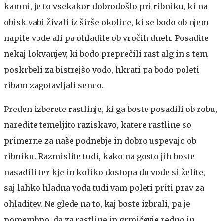
kamni, je to vsekakor dobrodošlo pri ribniku, ki na
obisk vabi živali iz širše okolice, ki se bodo ob njem
napile vode ali pa ohladile ob vročih dneh. Posadite
nekaj lokvanjev, ki bodo preprečili rast alg in s tem
poskrbeli za bistrejšo vodo, hkrati pa bodo poleti
ribam zagotavljali senco.
Preden izberete rastlinje, ki ga boste posadili ob robu,
naredite temeljito raziskavo, katere rastline so
primerne za naše podnebje in dobro uspevajo ob
ribniku. Razmislite tudi, kako na gosto jih boste
nasadili ter kje in koliko dostopa do vode si želite,
saj lahko hladna voda tudi vam poleti priti prav za
ohladitev. Ne glede na to, kaj boste izbrali, pa je
pomembno, da za rastline in grmičevje redno in