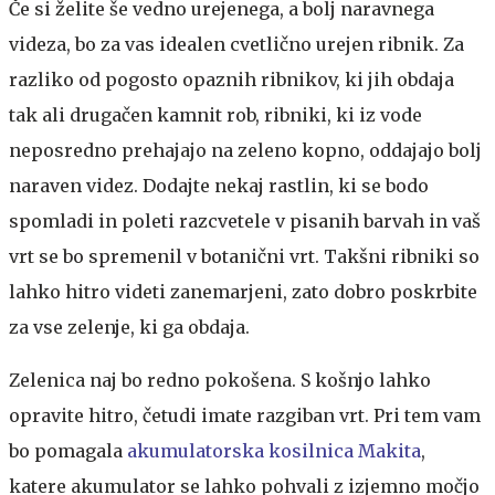
Če si želite še vedno urejenega, a bolj naravnega
videza, bo za vas idealen cvetlično urejen ribnik. Za
razliko od pogosto opaznih ribnikov, ki jih obdaja
tak ali drugačen kamnit rob, ribniki, ki iz vode
neposredno prehajajo na zeleno kopno, oddajajo bolj
naraven videz. Dodajte nekaj rastlin, ki se bodo
spomladi in poleti razcvetele v pisanih barvah in vaš
vrt se bo spremenil v botanični vrt. Takšni ribniki so
lahko hitro videti zanemarjeni, zato dobro poskrbite
za vse zelenje, ki ga obdaja.
Zelenica naj bo redno pokošena. S košnjo lahko
opravite hitro, četudi imate razgiban vrt. Pri tem vam
bo pomagala
akumulatorska kosilnica Makita
,
katere akumulator se lahko pohvali z izjemno močjo