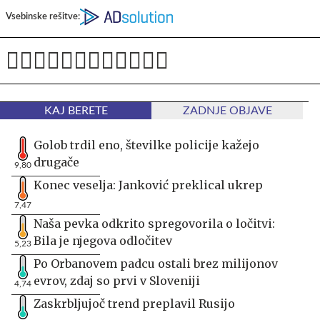
Vsebinske rešitve:
KAJ BERETE
ZADNJE OBJAVE
Golob trdil eno, številke policije kažejo
drugače
9,80
Konec veselja: Janković preklical ukrep
7,47
Naša pevka odkrito spregovorila o ločitvi:
Bila je njegova odločitev
5,23
Po Orbanovem padcu ostali brez milijonov
evrov, zdaj so prvi v Sloveniji
4,74
Zaskrbljujoč trend preplavil Rusijo