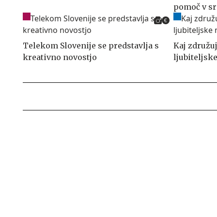
pomoč v sr
Telekom Slovenije se predstavlja s
Kaj združu
kreativno novostjo
ljubiteljsk