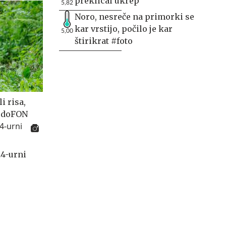
preklical ukrep
5,82
Noro, nesreče na primorki se
kar vrstijo, počilo je kar
5,00
štirikrat #foto
i risa,
vedoFON
24-urni