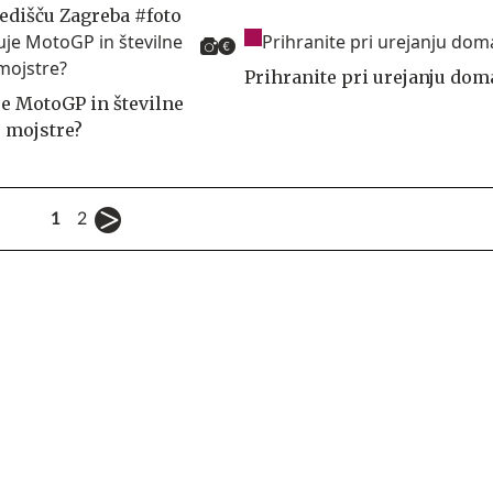
edišču Zagreba #foto
Prihranite pri urejanju doma
je MotoGP in številne
e mojstre?
1
2