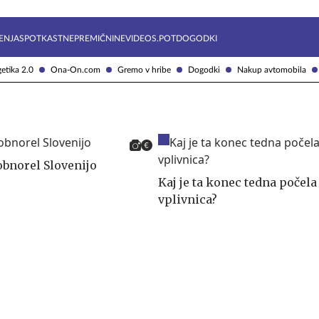
Želite prejemati e-novice?
Uživajmo pametno
ENJA
SPOTKAST
NEPREMIČNINE
VIDEOS.POT
DOGODKI
etika 2.0
Ona-On.com
Gremo v hribe
Dogodki
Nakup avtomobila
 obnorel Slovenijo
Kaj je ta konec tedna počel
vplivnica?