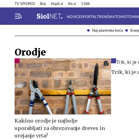
Info in obvestila
Tehnik
TV SPORED
Bizi
Najdi.si
Itis.si
1188
NOVICE
SPORTAL
TRENDI
AVTOMOTO
MN
Naj planinska koča
Energ
Orodje
Trik, ki je
Kakšno orodje je najbolje
uporabljati za obrezovanje dreves in
urejanje vrta?