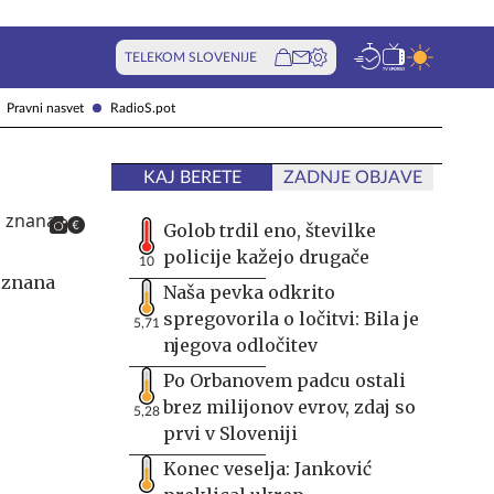
TELEKOM SLOVENIJE
Pravni nasvet
RadioS.pot
KAJ BERETE
ZADNJE OBJAVE
Golob trdil eno, številke
policije kažejo drugače
10
a znana
Naša pevka odkrito
spregovorila o ločitvi: Bila je
5,71
njegova odločitev
Po Orbanovem padcu ostali
brez milijonov evrov, zdaj so
5,28
prvi v Sloveniji
Konec veselja: Janković