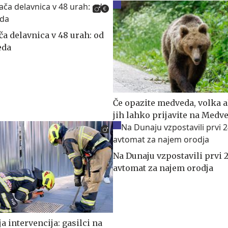
a delavnica v 48 urah: od
eda
Če opazite medveda, volka al
jih lahko prijavite na Med
Na Dunaju vzpostavili prvi 
avtomat za najem orodja
 intervencija: gasilci na