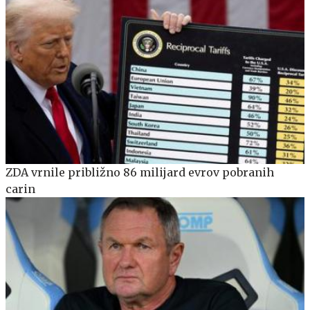
ZDA vrnile približno 86 milijard evrov pobranih
carin