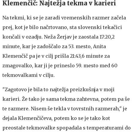
Klemenčič: Najtežja tekma v karieri
Na tekmi, ki se je zaradi vremenskih razmer začela
prej, kot je bilo načrtovano, sta slovenski tekačici
končali v ozadju. Neža Žerjav je zaostala 17:20,2
minute, kar je zadoščalo za 53. mesto, Anita
Klemenčič pa je v cilj prišla 21:43,6 minute za
zmagovalko, kar ji je prineslo 59. mesto med 60
tekmovalkami v cilju.
"Zagotovo je bila to najtežja preizkušnja v moji
karieri. Že tako je sama tekma zahtevna, potem pa še
te razmere. Nisem še tekla v tovrstnih razmerah," je
dejala Klemenčičeva, potem ko se je tako kot
preostale tekmovalke spopadala s temperaturami do