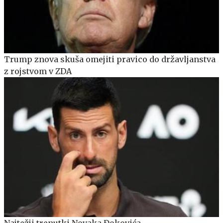
Trump znova skuša omejiti pravico do državljanstva
z rojstvom v ZDA
Najtežji trenutki Novaka Đokovića