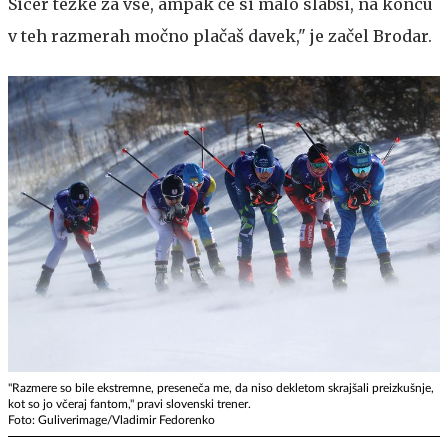
Sicer težke za vse, ampak če si malo slabši, na koncu
v teh razmerah močno plačaš davek," je začel Brodar.
"Razmere so bile ekstremne, preseneča me, da niso dekletom skrajšali preizkušnje,
kot so jo včeraj fantom," pravi slovenski trener.
Foto: Guliverimage/Vladimir Fedorenko