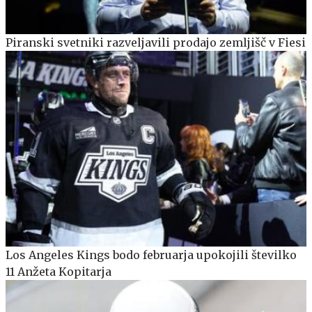
Piranski svetniki razveljavili prodajo zemljišč v Fiesi
Los Angeles Kings bodo februarja upokojili številko
11 Anžeta Kopitarja