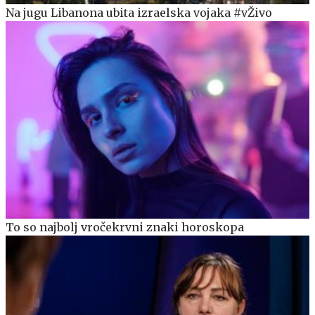
Na jugu Libanona ubita izraelska vojaka #vŽivo
To so najbolj vročekrvni znaki horoskopa