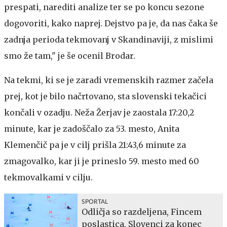
prespati, narediti analize ter se po koncu sezone
dogovoriti, kako naprej. Dejstvo pa je, da nas čaka še
zadnja perioda tekmovanj v Skandinaviji, z mislimi
smo že tam," je še ocenil Brodar.
Na tekmi, ki se je zaradi vremenskih razmer začela
prej, kot je bilo načrtovano, sta slovenski tekačici
končali v ozadju. Neža Žerjav je zaostala 17:20,2
minute, kar je zadoščalo za 53. mesto, Anita
Klemenčič pa je v cilj prišla 21:43,6 minute za
zmagovalko, kar ji je prineslo 59. mesto med 60
tekmovalkami v cilju.
SPORTAL
Odličja so razdeljena, Fincem
poslastica, Slovenci za konec