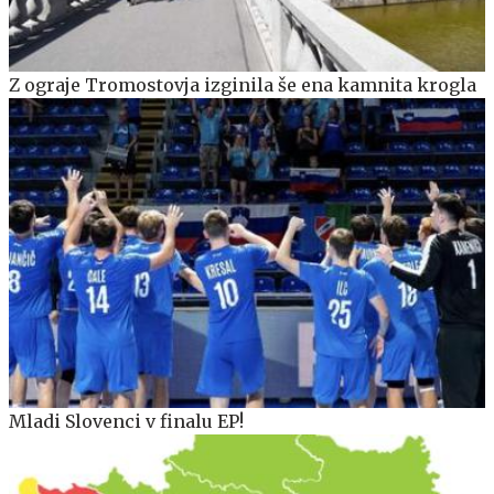
Z ograje Tromostovja izginila še ena kamnita krogla
Mladi Slovenci v finalu EP!