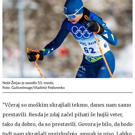
Neža Žerjav je zasedla 53. mesto.
Foto: Guliverimage/Vladimir Fedorenko
"Včeraj so moškim skrajšali tekmo, danes nam samo
prestavili. Resda je zdaj začel pihati še hujši veter,
tako da dobro, da so prestavili. Govora je bilo, da bodo
tudi nam skrajšali preizkušnjo, ampak je niso. Lahko