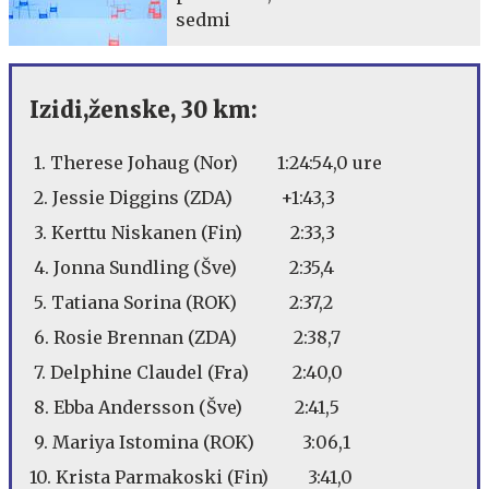
sedmi
Izidi,ženske, 30 km:
1. Therese Johaug (Nor) 1:24:54,0 ure
2. Jessie Diggins (ZDA) +1:43,3
3. Kerttu Niskanen (Fin) 2:33,3
4. Jonna Sundling (Šve) 2:35,4
5. Tatiana Sorina (ROK) 2:37,2
6. Rosie Brennan (ZDA) 2:38,7
7. Delphine Claudel (Fra) 2:40,0
8. Ebba Andersson (Šve) 2:41,5
9. Mariya Istomina (ROK) 3:06,1
10. Krista Parmakoski (Fin) 3:41,0