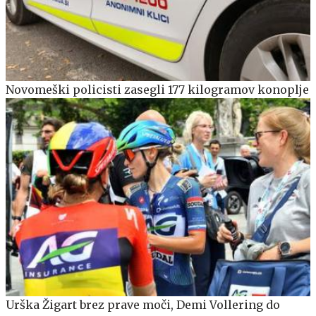
Novomeški policisti zasegli 177 kilogramov konoplje
Urška Žigart brez prave moči, Demi Vollering do