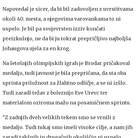
Napovedal je sicer, da bi bil zadovoljen z uvrstitvama
okoli 40. mesta, a njegovima varovankama to ni
uspelo. Je bil pa svojevrsten izziv končati
preizkušnjo, ne da bi ju tokrat prepričljivo najboljša
Johaugova ujela za en krog.
Na letošnjih olimpijskih igrah je Brodar pričakoval
medaljo, tudi javnost je bila prepričana, da sta oba
sprinta priložnost za žlahtno odličje, a se ni izšlo.
Tudi zaradi težav z boleznijo Eve Urevc ter
materialom oziroma mažo na posamičnem sprintu.
"Z zadnjih dveh velikih tekem smo se vrnili z
medaljo. Tudi tukaj smo imeli visoke cilje, a nam jih
zaradi takšnih in drugačnih okoliščin ni uspelo