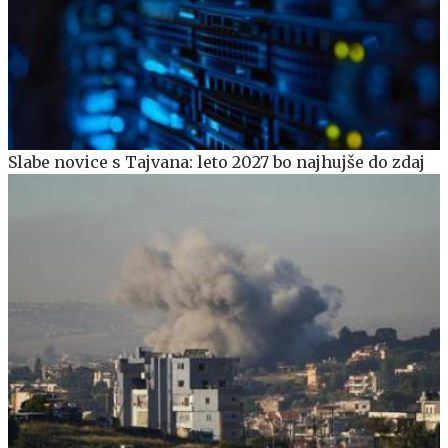
Slabe novice s Tajvana: leto 2027 bo najhujše do zdaj