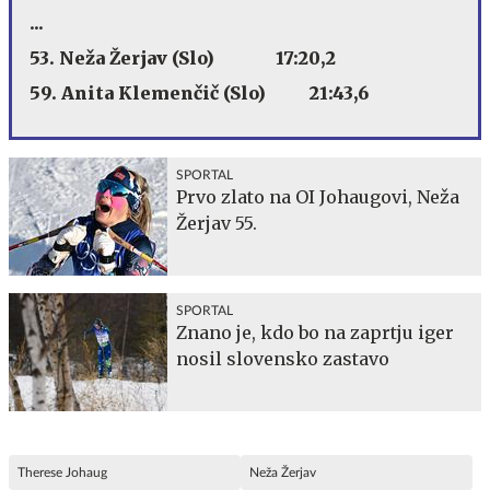
...
53. Neža Žerjav (Slo) 17:20,2
59. Anita Klemenčič (Slo) 21:43,6
SPORTAL
Prvo zlato na OI Johaugovi, Neža
Žerjav 55.
SPORTAL
Znano je, kdo bo na zaprtju iger
nosil slovensko zastavo
Therese Johaug
Neža Žerjav