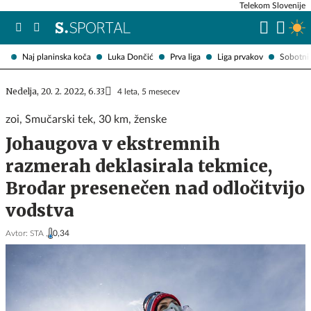
Telekom Slovenije
Naj planinska koča
Luka Dončić
Prva liga
Liga prvakov
Sobotni 
Nedelja, 20. 2. 2022, 6.33
4 leta, 5 mesecev
zoi, Smučarski tek, 30 km, ženske
Johaugova v ekstremnih
razmerah deklasirala tekmice,
Brodar presenečen nad odločitvijo
vodstva
Avtor:
STA ,
0,34