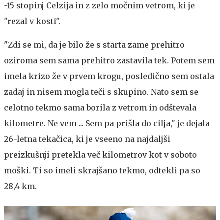
-15 stopinj Celzija in z zelo močnim vetrom, ki je
"rezal v kosti".
"Zdi se mi, da je bilo že s starta zame prehitro
oziroma sem sama prehitro zastavila tek. Potem sem
imela krizo že v prvem krogu, posledično sem ostala
zadaj in nisem mogla teči s skupino. Nato sem se
celotno tekmo sama borila z vetrom in odštevala
kilometre. Ne vem ... Sem pa prišla do cilja," je dejala
26-letna tekačica, ki je vseeno na najdaljši
preizkušnji pretekla več kilometrov kot v soboto
moški. Ti so imeli skrajšano tekmo, odtekli pa so
28,4 km.