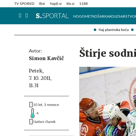
Info in obvestila
Tehnik
TV SPORED
Bizi
Najdi.si
Itis.si
1188
NOGOMET
KOŠARKA
KOLESARSTVO
Naj planinska koča
Štirje sod
Avtor:
Simon Kavčič
Petek,
7. 10. 2011,
11.31
10 let, 3 mesece
4
Natisni članek