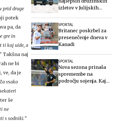
najlepših družinskih
izletov v Julijskih
v prid druge
Alpah
ji potek
SPORTAL
va pa, da
Britanec poskrbel za
e gre in
presenečenje dneva v
Kanadi
ti kaj uide, a
" Takšna naj
SPORTAL
rah ne bi
Nova sezona prinaša
 ve, da je
spremembe na
področju sojenja. Kaj
 Za vsako
vse bo drugače?
nekateri
ter še
ti ne
i s sodniki.
"