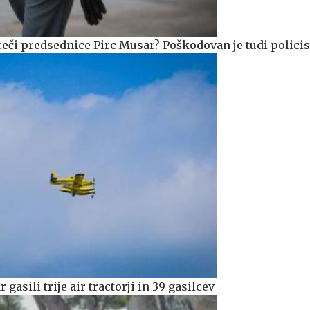
reči predsednice Pirc Musar? Poškodovan je tudi policis
 gasili trije air tractorji in 39 gasilcev