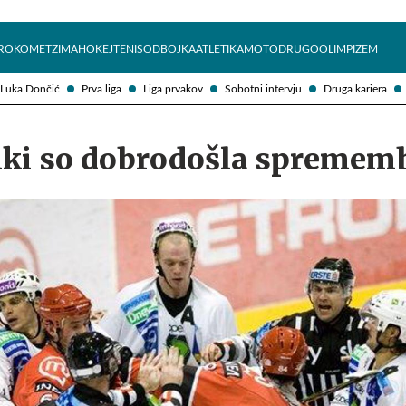
Želite prejemati e-novice?
Uživajmo pametno
ROKOMET
ZIMA
HOKEJ
TENIS
ODBOJKA
ATLETIKA
MOTO
DRUGO
OLIMPIZEM
Luka Dončić
Prva liga
Liga prvakov
Sobotni intervju
Druga kariera
niki so dobrodošla spremem