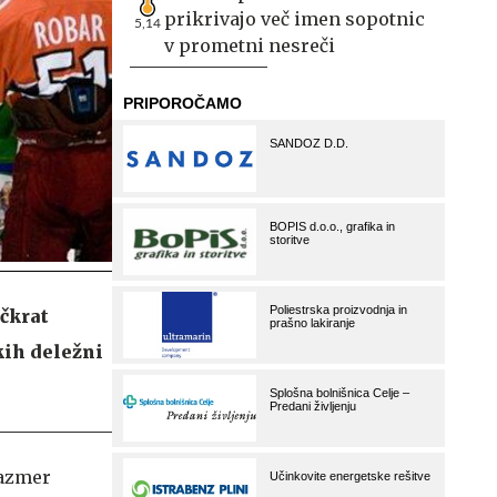
prikrivajo več imen sopotnic
5,14
v prometni nesreči
ečkrat
kih deležni
razmer