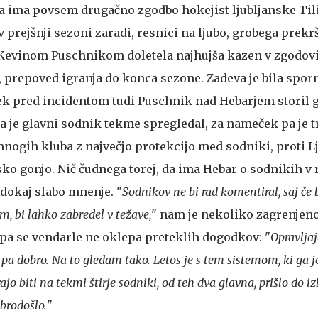
pa ima povsem drugačno zgodbo hokejist ljubljanske Til
 v prejšnji sezoni zaradi, resnici na ljubo, grobega prek
Kevinom Puschnikom doletela najhujša kazen v zgodov
 prepoved igranja do konca sezone. Zadeva je bila sporn
utek pred incidentom tudi Puschnik nad Hebarjem storil 
a je glavni sodnik tekme spregledal, za nameček pa je t
nogih kluba z največjo protekcijo med sodniki, proti L
sko gonjo. Nič čudnega torej, da ima Hebar o sodnikih v
dokaj slabo mnenje. "
Sodnikov ne bi rad komentiral, saj če 
im, bi lahko zabredel v težave,
" nam je nekoliko zagrenjen
 pa se vendarle ne oklepa preteklih dogodkov: "
Opravljaj
 pa dobro. Na to gledam tako. Letos je s tem sistemom, ki ga j
o biti na tekmi štirje sodniki, od teh dva glavna, prišlo do i
obrodošlo.
"