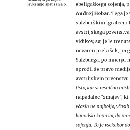
ebeligaškega sojenja, 
levkemijo spet sanja o
nogometu
Andrej Hebar
. Tega je
salzburškim igralcem 
avstrijskega prvenstva,
vidikov, saj je le tren
nevaren prekršek, pa g
Salzburga, po mnenju m
sprožil še pravo medij
avstrijskem prvenstvu 
tisto, kar si resnično misl
napadalec "zmajev", ki
včasih ne najbolje, včasih
kanadski komisar, da moraj
sojenja. To je vsekakor d