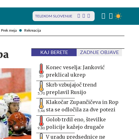
TELEKOM SLOVENIJE
Prek meja
Rekreacija
ba
KAJ BERETE
ZADNJE OBJAVE
Konec veselja: Janković
preklical ukrep
10
Skrb vzbujajoč trend
preplavil Rusijo
5,70
Klakočar Zupančičeva in Rop
sta se odločila za dve potezi
5,46
Golob trdil eno, številke
policije kažejo drugače
9,80
V uradu predsednice ne