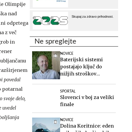
ie Olimpije
rška nad
ini odprtega
a z več
Ne spreglejte
grob in
rener
NOVICE
Baterijski sistemi
jubljančanu
postajajo ključ do
 razširjenem
nižjih stroškov
bi povedal
elektrike v podjetjih
o potarnal
SPORTAL
Slovenci v boj za veliki
o svoje delo,
finale
e uvedel
zboljšanja
NOVICE
Dolina Koritnice: eden