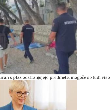
 urah s plaž odstranjujejo predmete, mogoče so tudi vis