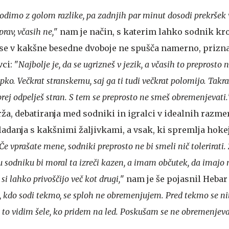
vodimo z golom razlike, pa zadnjih par minut dosodi prekršek 
rav, včasih ne,
" nam je način, s katerim lahko sodnik kro
 se v kakšne besedne dvoboje ne spušča namerno, prizna
ci: "
Najbolje je, da se ugrizneš v jezik, a včasih to preprosto n
o. Večkrat stranskemu, saj ga ti tudi večkrat polomijo. Takrat 
 prej odpelješ stran. S tem se preprosto ne smeš obremenjevati.
rža, debatiranja med sodniki in igralci v idealnih razme
ladanja s kakšnimi žaljivkami, a vsak, ki spremlja hokej,
Če vprašate mene, sodniki preprosto ne bi smeli nič tolerirati.
 sodniku bi moral ta izreči kazen, a imam občutek, da imajo 
si lahko privoščijo več kot drugi,
" nam je še pojasnil Hebar 
, kdo sodi tekmo, se sploh ne obremenjujem. Pred tekmo se ni
to vidim šele, ko pridem na led. Poskušam se ne obremenjevat