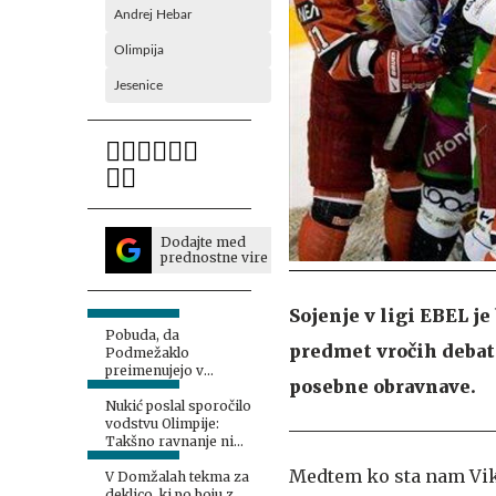
Andrej Hebar
Olimpija
Jesenice
Dodajte med
prednostne vire
Sojenje v ligi EBEL je
Pobuda, da
predmet vročih debat. 
Podmežaklo
preimenujejo v
posebne obravnave.
dvorana Anže Kopitar
Nukić poslal sporočilo
vodstvu Olimpije:
Takšno ravnanje ni
dopustno
Medtem ko sta nam Viki
V Domžalah tekma za
deklico, ki po boju z