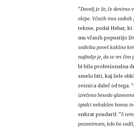
"
Dovolj je že, če denimo 
ekipe. Včasih ima sodnik p
tekme, podal Hebar, ki
mu včasih popustijo živ
sodniku poveš kakšno krepk
najbolje je, da se res čim
bi bila profesionalna d
smelo biti, kaj šele obk
resnica daleč od tega. "
izrečeno besedo glavnemu
igralci nekakšen bonus in 
enkrat poudaril: "
S tem
pozanimam, kdo bo sodil, 