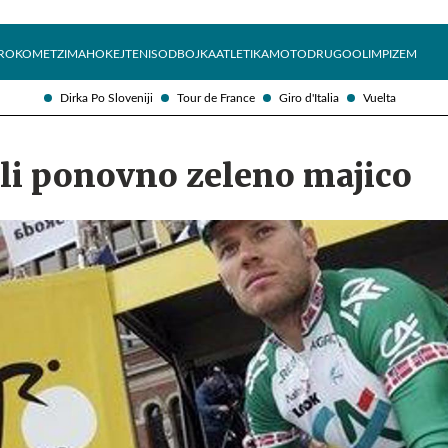
Želite prejemati e-novice?
Uživajmo pametno
ROKOMET
ZIMA
HOKEJ
TENIS
ODBOJKA
ATLETIKA
MOTO
DRUGO
OLIMPIZEM
Dirka Po Sloveniji
Tour de France
Giro d'Italia
Vuelta
li ponovno zeleno majico