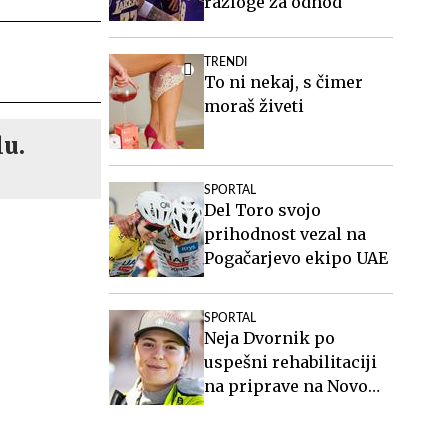
razloge za odhod
TRENDI
To ni nekaj, s čimer
moraš živeti
lu.
SPORTAL
Del Toro svojo
prihodnost vezal na
Pogačarjevo ekipo UAE
SPORTAL
Neja Dvornik po
uspešni rehabilitaciji
na priprave na Novo
Zelandijo