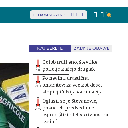
TELEKOM SLOVENIJE
KAJ BERETE
ZADNJE OBJAVE
Golob trdil eno, številke
policije kažejo drugače
10
Po nevihti drastična
ohladitev: za več kot deset
9,01
stopinj Celzija #animacija
Oglasil se je Stevanović,
posnetek predsednice
9,49
izpred štirih let skrivnostno
izginil