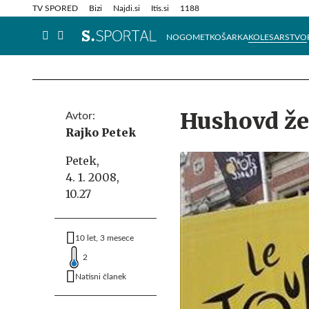
Info in obvestila
Tehnik
TV SPORED
Bizi
Najdi.si
Itis.si
1188
NOGOMET
KOŠARKA
KOLESARSTVO
Hushovd že
Avtor:
Rajko Petek
Petek,
4. 1. 2008,
10.27
10 let, 3 mesece
2
Natisni članek