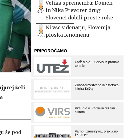
Velika sprememba: Domen
in Nika Prevc ter drugi
6,34
Slovenci dobili proste roke
Ni vse v denarju, Slovenija
ploska fenomenu!
5,63
jprej želi
m
gu še pod