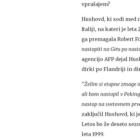
vprašajem?
Hushovd, ki sodi med n
Italiji, na kateri je le
ga premagala Robert For
nastopiti na Giru po nas
agencijo AFP dejal Hus
dirki po Flandriji in di
''
Želim si etapne zmage na
ali bom nastopil v Peking
nastop na svetovnem prven
zaključil Hushovd, ki je
Letos bo že deseto sezo
leta 1999.