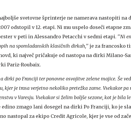
ajboljše svetovne šprinterje ne namerava nastopiti na d
ta 2007 odstopil v 12. etapi. Ni mu uspelo doseči etapne zm
ster v peti in Alessandro Petacchi v sedmi etapi. ''
Ni e
topih na spomladanskih klasičnih dirkah,
'' je za francosko 
hovd, ki največ pričakuje od nastopa na dirki Milano-S
rki Pariz-Roubaix.
 dirki po Franciji ter ponovne osvojitve zelene majice. Še ve
u, kjer je trasa verjetno nekoliko pretežka zame. Vsekakor p
stvu v Varesju. Vsekakor si želim boljše sezone, kot je bila le
 edino zmago lani dosegel na dirki Po Franciji, ko je slav
no nastopal za ekipo Credit Agricole, kjer je vse od zač