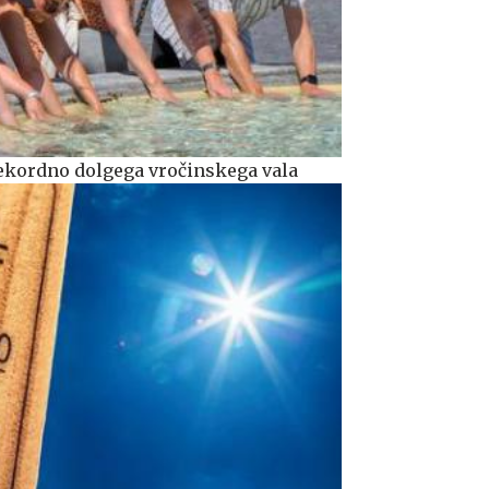
rekordno dolgega vročinskega vala