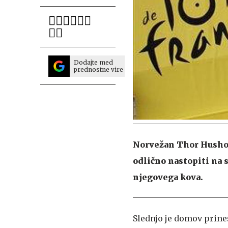
Dodajte med
prednostne vire
Norvežan Thor Hushovd 
odlično nastopiti na
njegovega kova.
Slednjo je domov prines