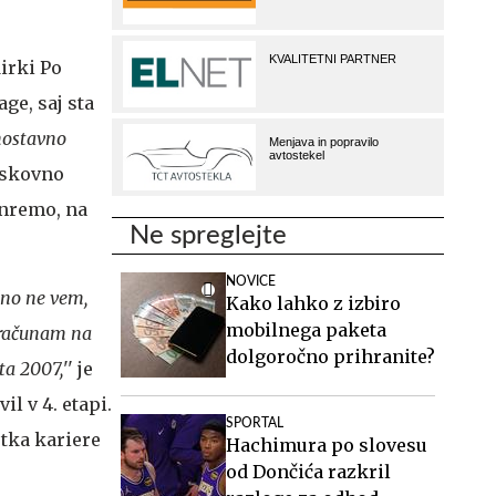
irki Po
age, saj sta
nostavno
tiskovno
anremo, na
Ne spreglejte
NOVICE
dno ne vem,
Kako lahko z izbiro
mobilnega paketa
a računam na
dolgoročno prihranite?
ta 2007,
'' je
il v 4. etapi.
SPORTAL
etka kariere
Hachimura po slovesu
od Dončića razkril