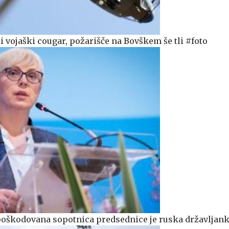
 vojaški cougar, požarišče na Bovškem še tli #foto
e poškodovana sopotnica predsednice je ruska državljan