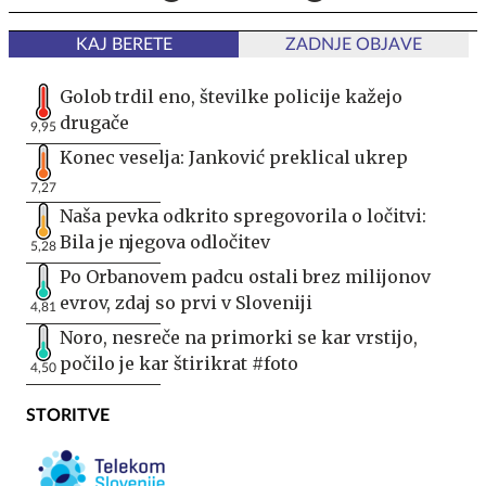
KAJ BERETE
ZADNJE OBJAVE
Golob trdil eno, številke policije kažejo
drugače
9,95
Konec veselja: Janković preklical ukrep
7,27
Naša pevka odkrito spregovorila o ločitvi:
Bila je njegova odločitev
5,28
Po Orbanovem padcu ostali brez milijonov
evrov, zdaj so prvi v Sloveniji
4,81
Noro, nesreče na primorki se kar vrstijo,
počilo je kar štirikrat #foto
4,50
STORITVE