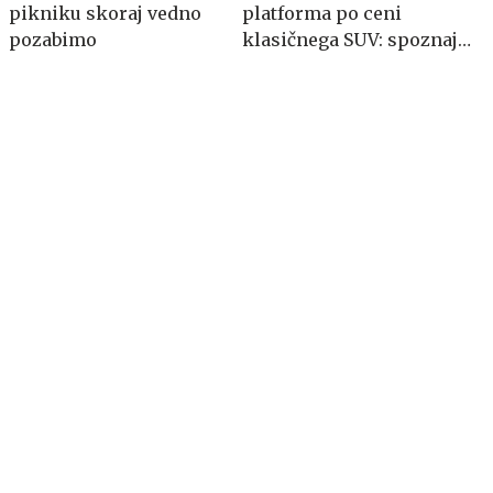
pikniku skoraj vedno
platforma po ceni
pozabimo
klasičnega SUV: spoznajte
MG S5 EV