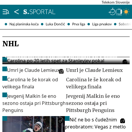
Telekom Slovenije
Naj planinska koča
Luka Dončić
Prva liga
Liga prvakov
Sobotni 
NHL
Carolina po 20 letih spet za Stanleyjev pokal
Umrl je Claude Lemieux
Carolina le še korak od
velikega finala
Jevgenij Malkin še eno
sezono ostaja pri
Pittsburgh Penguins