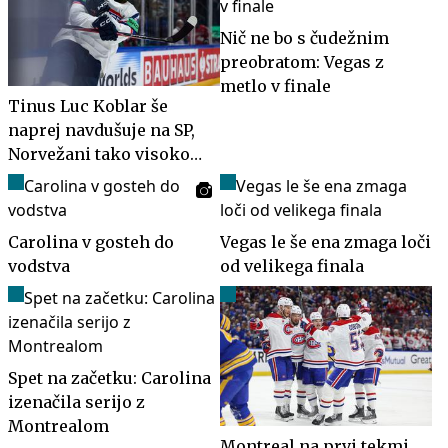
Nič ne bo s čudežnim
preobratom: Vegas z
metlo v finale
Tinus Luc Koblar še
naprej navdušuje na SP,
Norvežani tako visoko v
skupini še niso bili
Carolina v gosteh do
Vegas le še ena zmaga loči
vodstva
od velikega finala
Spet na začetku: Carolina
izenačila serijo z
Montrealom
Montreal na prvi tekmi