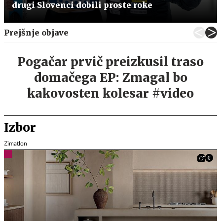
drugi Slovenci dobili proste roke
Prejšnje objave
Pogačar prvič preizkusil traso
domačega EP: Zmagal bo
kakovosten kolesar #video
Izbor
Zimatlon