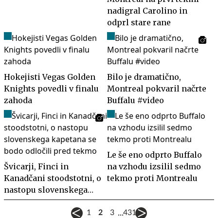
nadigral Carolino in
odprl stare rane
Hokejisti Vegas Golden
Bilo je dramatično,
Knights povedli v finalu
Montreal pokvaril načrte
zahoda
Buffalu #video
Le še eno odprto Buffalo
Švicarji, Finci in
na vzhodu izsilil sedmo
Kanadčani stoodstotni, o
tekmo proti Montrealu
nastopu slovenskega
kapetana se bodo odločili
...
pred tekmo
1
2
3
431