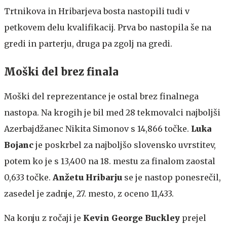
Trtnikova in Hribarjeva bosta nastopili tudi v
petkovem delu kvalifikacij. Prva bo nastopila še na
gredi in parterju, druga pa zgolj na gredi.
Moški del brez finala
Moški del reprezentance je ostal brez finalnega
nastopa. Na krogih je bil med 28 tekmovalci najboljši
Azerbajdžanec Nikita Simonov s 14,866 točke.
Luka
Bojanc
je poskrbel za najboljšo slovensko uvrstitev,
potem ko je s 13,400 na 18. mestu za finalom zaostal
0,633 točke.
Anžetu Hribarju
se je nastop ponesrečil,
zasedel je zadnje, 27. mesto, z oceno 11,433.
Na konju z ročaji je
Kevin George Buckley
prejel