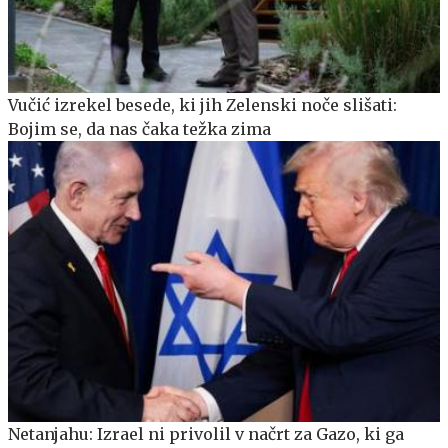
Vučić izrekel besede, ki jih Zelenski noče slišati:
Bojim se, da nas čaka težka zima
Netanjahu: Izrael ni privolil v načrt za Gazo, ki ga