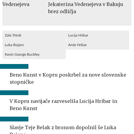
Jekaterina Vedenejeva v Bakuju
brez odličja
Zala Trtnik
Lucija Hribar
Luka Bojanc
Anže Hribar
Kevin George Buckley
Beno Kunst v Kopru poskrbel za nove slovenske
stopničke
V Kopru navijače razveselila Lucija Hribar in
Beno Kunst
Slavje Teje Belak z bronom dopolnil še Luka