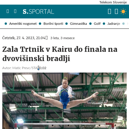
Telekom Slovenije
Ameriški nogomet
Borilni športi
Gimnastika
Golf
Jadranje
K
Četrtek, 27. 4. 2023, 21.04
3 leta, 3 mesece
Zala Trtnik v Kairu do finala na
dvovišinski bradlji
Avtor:
Matic Prevc/STA
0,02