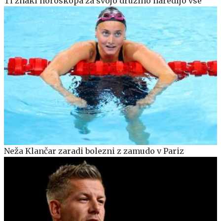
Ti znaki horoskopa za svojo družino naredijo vse
Neža Klančar zaradi bolezni z zamudo v Pariz