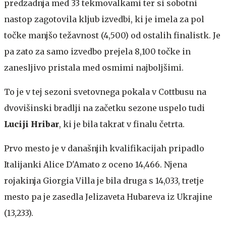
predzadnja med 33 tekmovalkami ter si sobotni
nastop zagotovila kljub izvedbi, ki je imela za pol
točke manjšo težavnost (4,500) od ostalih finalistk. Je
pa zato za samo izvedbo prejela 8,100 točke in
zanesljivo pristala med osmimi najboljšimi.
To je v tej sezoni svetovnega pokala v Cottbusu na
dvovišinski bradlji na začetku sezone uspelo tudi
Luciji Hribar
, ki je bila takrat v finalu četrta.
Prvo mesto je v današnjih kvalifikacijah pripadlo
Italijanki Alice D'Amato z oceno 14,466. Njena
rojakinja Giorgia Villa je bila druga s 14,033, tretje
mesto pa je zasedla Jelizaveta Hubareva iz Ukrajine
(13,233).