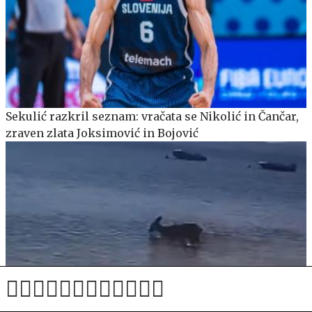
Sekulić razkril seznam: vračata se Nikolić in Čančar,
zraven zlata Joksimović in Bojović