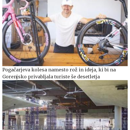
Pogačarjeva kolesa namesto rož in ideja, ki bi na
Gorenjsko privabljala turiste še desetletja