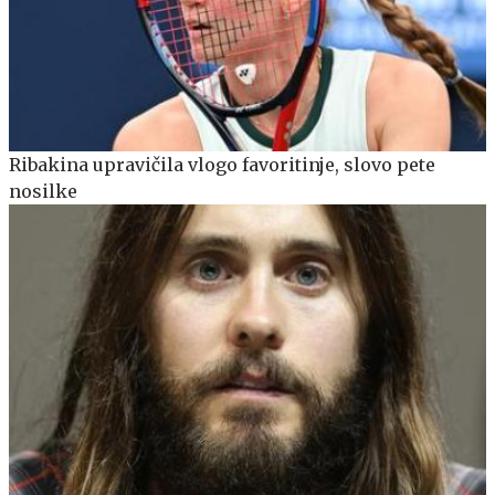
Ribakina upravičila vlogo favoritinje, slovo pete
nosilke