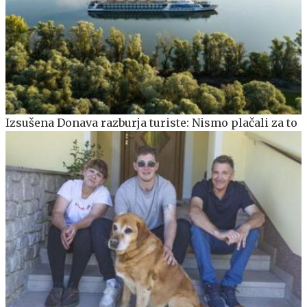
Izsušena Donava razburja turiste: Nismo plačali za to