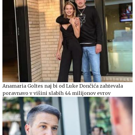
Anamaria Goltes naj bi od Luke Dončića zahtevala
poravnavo v višini slabih 44 milijonov evrov