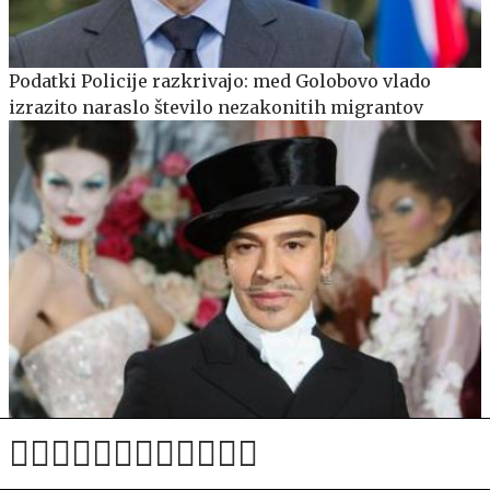
Podatki Policije razkrivajo: med Golobovo vlado
izrazito naraslo število nezakonitih migrantov
Met Gala 2027 že zdaj dviguje prah: izbira teme je
razdelila javnost