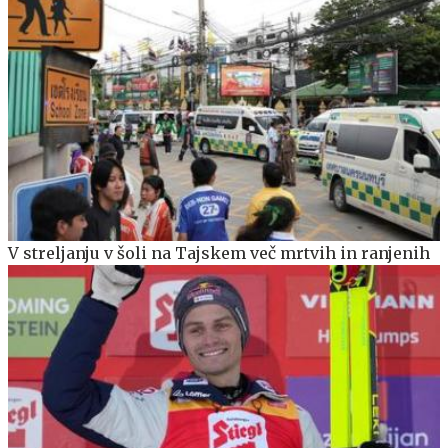
V streljanju v šoli na Tajskem več mrtvih in ranjenih