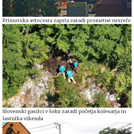
Primorska avtocesta zaprta zaradi prometne nesreče
Slovenski gasilci v šoku zaradi početja kolesarja in
lastnika vikenda