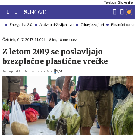
Telekom Slovenije
Energetika 2.0
Aktivno državljanstvo
Zdravje za jutri
Finančni nasve
Četrtek, 6. 7. 2017, 11.05
8 let, 10 mesecev
Z letom 2019 se poslavljajo
brezplačne plastične vrečke
Avtorji:
STA ,,
Alenka Teran Košir
1,98