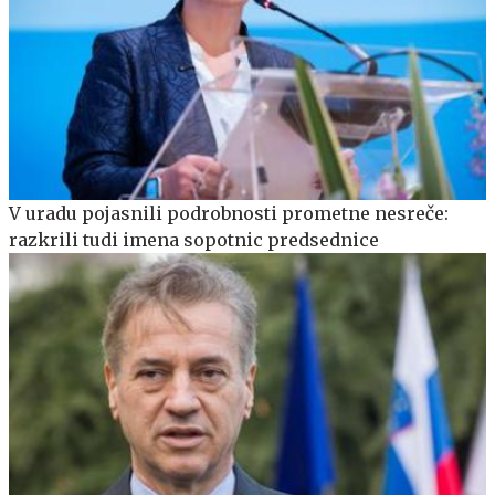
V uradu pojasnili podrobnosti prometne nesreče:
razkrili tudi imena sopotnic predsednice