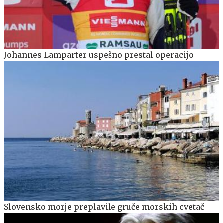
Johannes Lamparter uspešno prestal operacijo
Slovensko morje preplavile gruče morskih cvetač