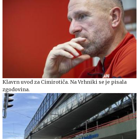
Klavrn uvod za Cimirotiča. Na Vrhniki se je pisala
zgodovina.