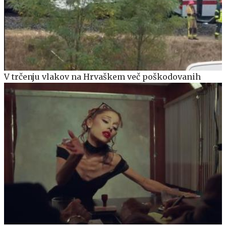
V trčenju vlakov na Hrvaškem več poškodovanih