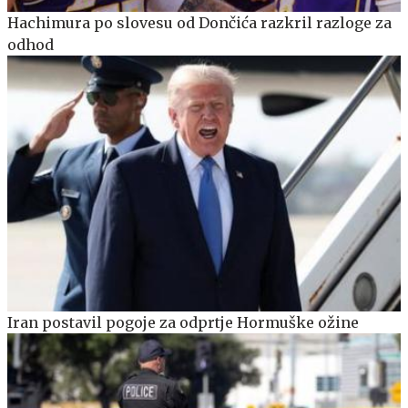
Hachimura po slovesu od Dončića razkril razloge za
odhod
Iran postavil pogoje za odprtje Hormuške ožine