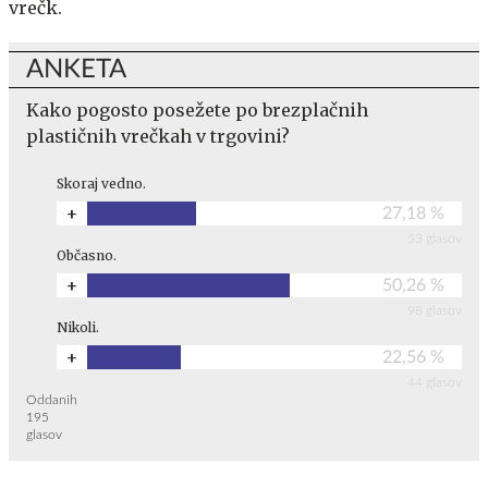
vrečk.
ANKETA
Kako pogosto posežete po brezplačnih
plastičnih vrečkah v trgovini?
Skoraj vedno.
+
27,18 %
53 glasov
Občasno.
+
50,26 %
98 glasov
Nikoli.
+
22,56 %
44 glasov
Oddanih
195
glasov