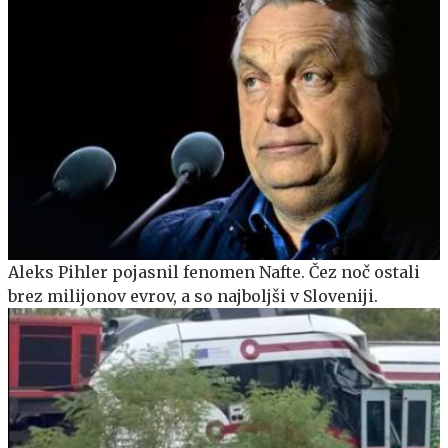
Aleks Pihler pojasnil fenomen Nafte. Čez noč ostali
brez milijonov evrov, a so najboljši v Sloveniji.