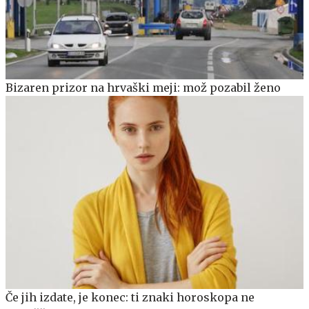
Bizaren prizor na hrvaški meji: mož pozabil ženo
Če jih izdate, je konec: ti znaki horoskopa ne