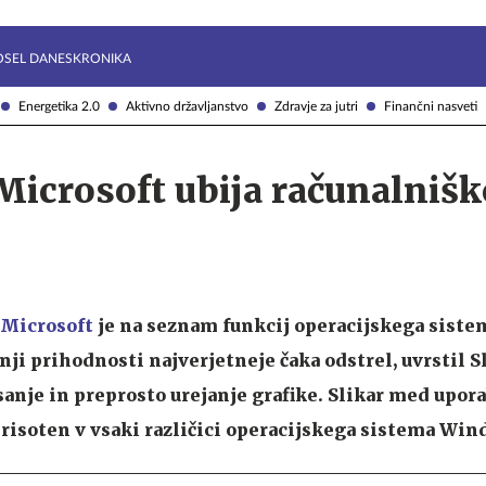
Želite prejemati e-novice?
Uživajmo pametno
OSEL DANES
KRONIKA
Energetika 2.0
Aktivno državljanstvo
Zdravje za jutri
Finančni nasveti
Microsoft ubija računalnišk
Microsoft
je na seznam funkcij operacijskega siste
ižnji prihodnosti najverjetneje čaka odstrel, uvrstil S
sanje in preprosto urejanje grafike. Slikar med upora
l prisoten v vsaki različici operacijskega sistema Wi