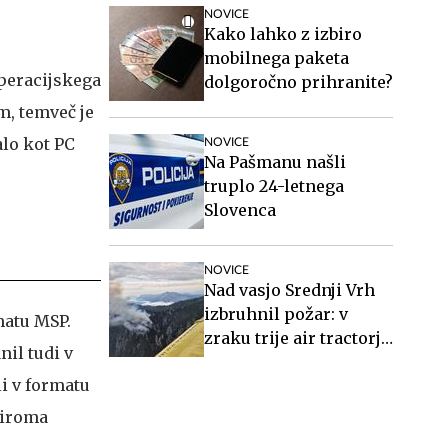
NOVICE
Kako lahko z izbiro
mobilnega paketa
operacijskega
dolgoročno prihranite?
am, temveč je
alo kot PC
NOVICE
Na Pašmanu našli
truplo 24-letnega
Slovenca
NOVICE
Nad vasjo Srednji Vrh
izbruhnil požar: v
matu MSP.
zraku trije air tractorji
nil tudi v
in helikopter
li v formatu
oziroma