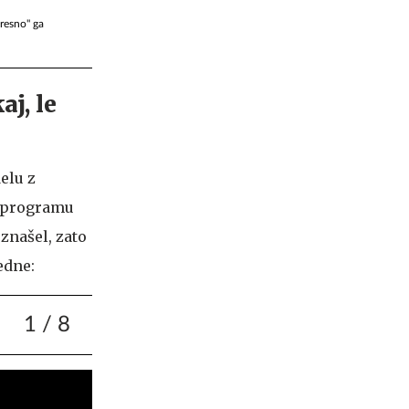
"resno" ga
aj, le
elu z
v programu
 znašel, zato
edne:
1
/ 8