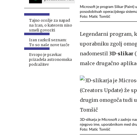
Microsoft je program Slikar (Paint) 
posodobitvah operacijskega sistema
Foto: Matic Tomšič
Tajno orožje za napad
na Iran, o katerem niso
smeli govoriti
Legendarni program, ka
Iran razkril seznam:
uporabniku zgolj omogo
To so naše nove tarče
nadomestil
3D-slikar
(
Evropo je pravkar
prizadela astronomska
malce drugačno aplikac
podražitev
3D-slikarja je Microsoft z zadnjo 
njegovo ime, uporabnikom med dru
Foto: Matic Tomšič