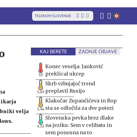
TELEKOM SLOVENIJE
o
KAJ BERETE
ZADNJE OBJAVE
Konec veselja: Janković
preklical ukrep
10
Skrb vzbujajoč trend
preplavil Rusijo
ma
5,69
Klakočar Zupančičeva in Rop
likarja
sta se odločila za dve potezi
5,46
bniki velja
Slovenska pevka brez dlake
ndows.
na jeziku: Sem v celibatu in
4,55
sem ponosna na to