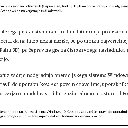
uvrstil na seznam odsluženih (Deprecated) funkcij, ki jih ne bo več razvijal in nadgrajev
 Windows pa najverjetneje tudi odstranil.
terega poslanstvo nikoli ni bilo biti orodje profesiona
čiti, da na hitro nekaj nariše, bo po umiku najverjetnej
Paint 3D), pa čeprav ne gre za čistokrvnega naslednika,
ijo.
nadgradnjo operacijskega sistema Windows 10 (Creators Update) že spravil do uporabni
gim omogoča tudi ustvarjanje modelov v tridimenzionalnem prostoru.