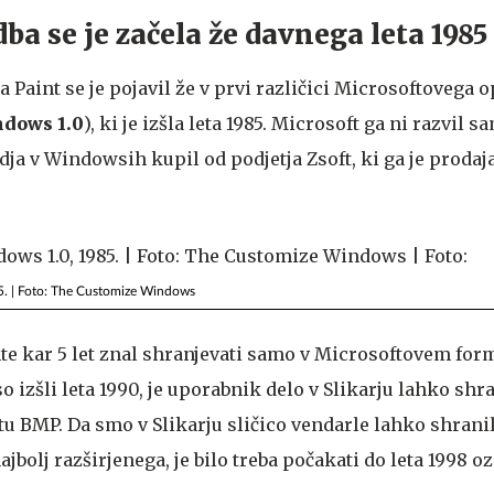
ba se je začela že davnega leta 1985
Paint se je pojavil že v prvi različici Microsoftovega 
dows 1.0
), ki je izšla leta 1985. Microsoft ga ni razvil s
ja v Windowsih kupil od podjetja Zsoft, ki ga je prodaj
5. | Foto: The Customize Windows
te kar 5 let znal shranjevati samo v Microsoftovem for
o izšli leta 1990, je uporabnik delo v Slikarju lahko shra
tu BMP. Da smo v Slikarju sličico vendarle lahko shrani
najbolj razširjenega, je bilo treba počakati do leta 1998 