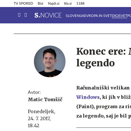
Info in obvestila
Tehnik
TV SPORED
Bizi
Najdi.si
Itis.si
1188
SLOVENIJA
EVROPA IN SVET
DIGISVET
P
Konec ere: 
legendo
Računalniški velikan
Avtor:
Windows
, ki jih v bl
Matic Tomšič
(Paint), program za ri
Ponedeljek,
za legendo, saj je bi
24. 7. 2017,
18.42