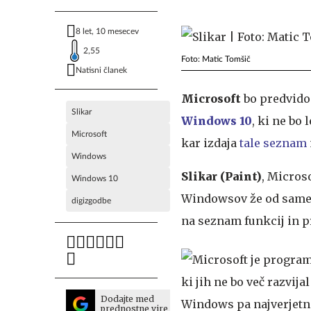
8 let, 10 mesecev
2,55
Foto: Matic Tomšič
Natisni članek
Microsoft
bo predvidom
Slikar
Windows 10
, ki ne bo
Microsoft
kar izdaja
tale seznam
Windows
Slikar (Paint)
, Microso
Windows 10
Windowsov že od samega 
digizgodbe
na seznam funkcij in 
Dodajte med
prednostne vire