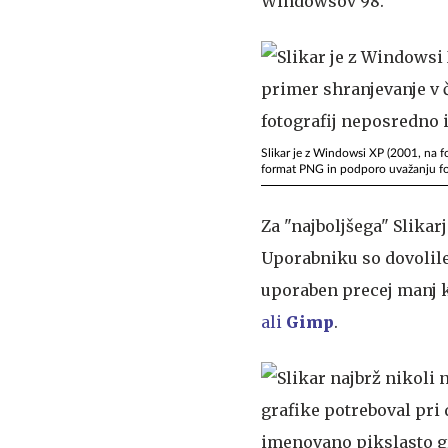
Windowsov 98.
Slikar je z Windowsi XP (2001, na fot
format PNG in podporo uvažanju fot
Za "najboljšega" Slikarja
Uporabniku so dovolile
uporaben precej manj k
ali
Gimp
.