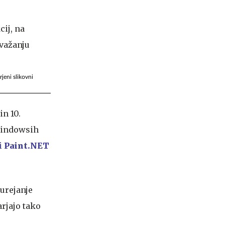
rjeni slikovni
in 10.
 Windowsih
i
Paint.NET