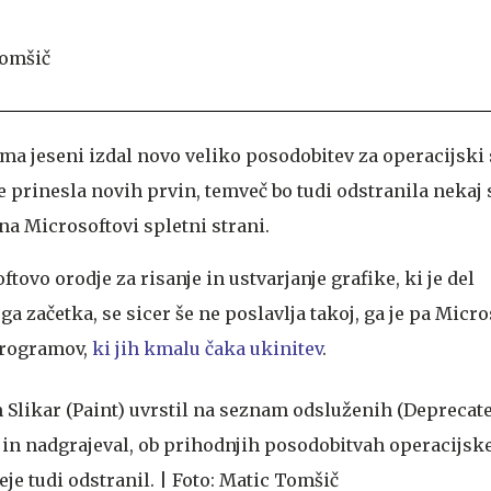
a jeseni izdal novo veliko posodobitev za operacijski
 le prinesla novih prvin, temveč bo tudi odstranila nekaj 
na Microsoftovi spletni strani.
ftovo orodje za risanje in ustvarjanje grafike, ki je del
začetka, se sicer še ne poslavlja takoj, ga je pa Micros
programov,
ki jih kmalu čaka u
kinitev
.