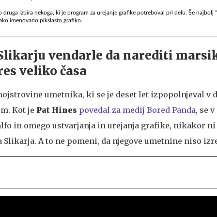
elo druga izbira nekoga, ki je program za urejanje grafike potreboval pri delu. Še najbolj 
 tako imenovano pikslasto grafiko.
Slikarju vendarle da narediti marsik
res veliko časa
mojstrovine umetnika, ki se je deset let izpopolnjeval v d
m. Kot je
Pat Hines
povedal za medij Bored Panda
, se 
alfo in omego ustvarjanja in urejanja grafike, nikakor ni
a Slikarja. A to ne pomeni, da njegove umetnine niso izr