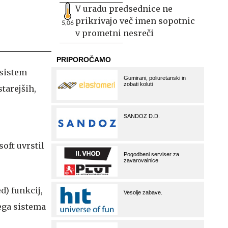
V uradu predsednice ne
prikrivajo več imen sopotnic
5,06
v prometni nesreči
 sistem
starejših,
oft uvrstil