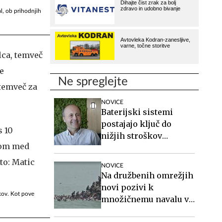
al, ob prihodnjih
lca, temveč
e
Ne spreglejte
 temveč za
NOVICE
Baterijski sistemi
postajajo ključ do
nižjih stroškov
elektrike v podjetjih
NOVICE
Na družbenih omrežjih
novi pozivi k
kov. Kot pove
množičnemu navalu v
Ceuto