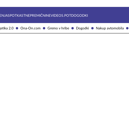
Želite prejemati e-novice?
Uživajmo pametno
ENJA
SPOTKAST
NEPREMIČNINE
VIDEOS.POT
DOGODKI
etika 2.0
Ona-On.com
Gremo v hribe
Dogodki
Nakup avtomobila