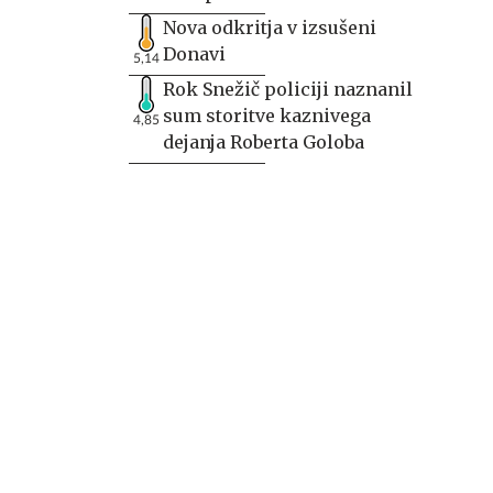
Nova odkritja v izsušeni
Donavi
5,14
Rok Snežič policiji naznanil
sum storitve kaznivega
4,85
dejanja Roberta Goloba