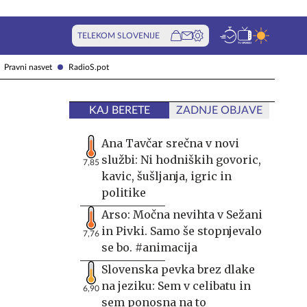
TELEKOM SLOVENIJE
Pravni nasvet
RadioS.pot
KAJ BERETE
ZADNJE OBJAVE
Ana Tavčar srečna v novi
službi: Ni hodniških govoric,
7,85
kavic, šušljanja, igric in
politike
Arso: Močna nevihta v Sežani
in Pivki. Samo še stopnjevalo
7,76
se bo. #animacija
Slovenska pevka brez dlake
na jeziku: Sem v celibatu in
6,90
sem ponosna na to