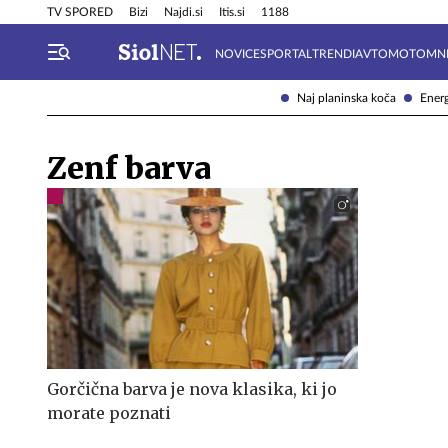
Info in obvestila
Tehnik
TV SPORED
Bizi
Najdi.si
Itis.si
1188
NOVICE
SPORTAL
TRENDI
AVTOMOTO
MN
Naj planinska koča
Energ
Zenf barva
Gorčična barva je nova klasika, ki jo
morate poznati