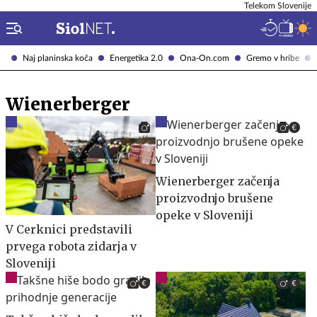
Telekom Slovenije
Naj planinska koča
Energetika 2.0
Ona-On.com
Gremo v hribe
Wienerberger
Wienerberger začenja
proizvodnjo brušene
opeke v Sloveniji
V Cerknici predstavili
prvega robota zidarja v
Sloveniji