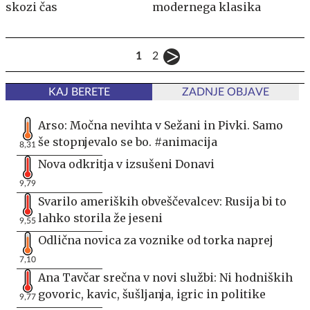
skozi čas
modernega klasika
1
2
KAJ BERETE
ZADNJE OBJAVE
Arso: Močna nevihta v Sežani in Pivki. Samo
še stopnjevalo se bo. #animacija
8,31
Nova odkritja v izsušeni Donavi
9,79
Svarilo ameriških obveščevalcev: Rusija bi to
lahko storila že jeseni
9,55
Odlična novica za voznike od torka naprej
7,10
Ana Tavčar srečna v novi službi: Ni hodniških
govoric, kavic, šušljanja, igric in politike
9,77