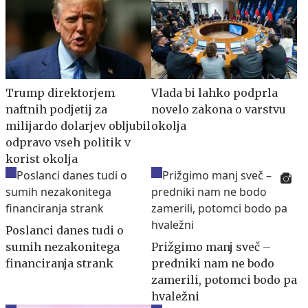
Trump direktorjem
Vlada bi lahko podprla
naftnih podjetij za
novelo zakona o varstvu
milijardo dolarjev obljubil
okolja
odpravo vseh politik v
korist okolja
Poslanci danes tudi o
sumih nezakonitega
Prižgimo manj sveč –
financiranja strank
predniki nam ne bodo
zamerili, potomci bodo pa
hvaležni