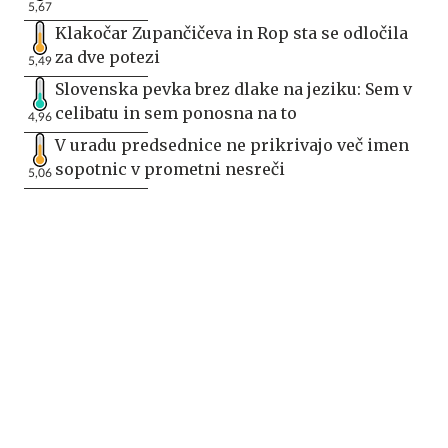
5,67
Klakočar Zupančičeva in Rop sta se odločila
za dve potezi
5,49
Slovenska pevka brez dlake na jeziku: Sem v
celibatu in sem ponosna na to
4,96
V uradu predsednice ne prikrivajo več imen
sopotnic v prometni nesreči
5,06