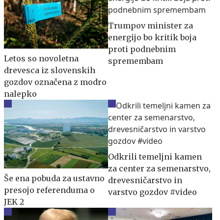
Trumpov minister za
energijo bo kritik boja
proti podnebnim
Letos so novoletna
spremembam
drevesca iz slovenskih
gozdov označena z modro
nalepko
Odkrili temeljni kamen
za center za semenarstvo,
Še ena pobuda za ustavno
drevesničarstvo in
presojo referenduma o
varstvo gozdov #video
JEK 2