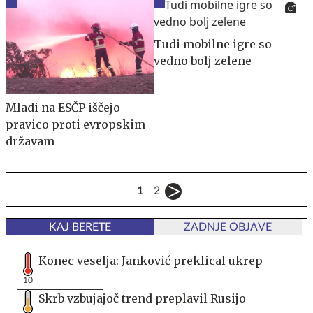
Tudi mobilne igre so
vedno bolj zelene
Mladi na ESČP iščejo
pravico proti evropskim
državam
1
2
KAJ BERETE
ZADNJE OBJAVE
Konec veselja: Janković preklical ukrep
10
Skrb vzbujajoč trend preplavil Rusijo