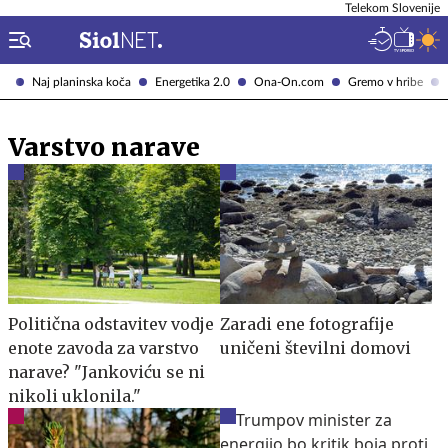
Telekom Slovenije
Naj planinska koča
Energetika 2.0
Ona-On.com
Gremo v hribe
Varstvo narave
Politična odstavitev vodje
Zaradi ene fotografije
enote zavoda za varstvo
uničeni številni domovi
narave? "Jankoviću se ni
nikoli uklonila."