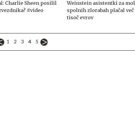
l: Charlie Sheen posilil
Weinstein asistentki za mol
zvezdnika? #video
spolnih zlorabah plačal več 
tisoč evrov
1
2
3
4
5