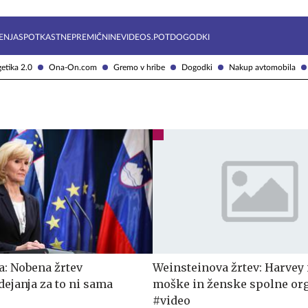
Želite prejemati e-novice?
Uživajmo pametno
ENJA
SPOTKAST
NEPREMIČNINE
VIDEOS.POT
DOGODKI
etika 2.0
Ona-On.com
Gremo v hribe
Dogodki
Nakup avtomobila
a: Nobena žrtev
Weinsteinova žrtev: Harvey
dejanja za to ni sama
moške in ženske spolne or
#video