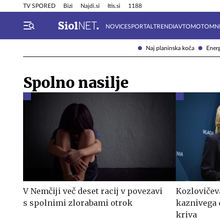
Info in obvestila
Tehnik
TV SPORED
Bizi
Najdi.si
Itis.si
1188
NOVICE
SPORTAL
TRENDI
AVTOMOTO
MN
Naj planinska koča
Energ
Spolno nasilje
V Nemčiji več deset racij v povezavi
Kozlovičev
s spolnimi zlorabami otrok
kaznivega 
kriva