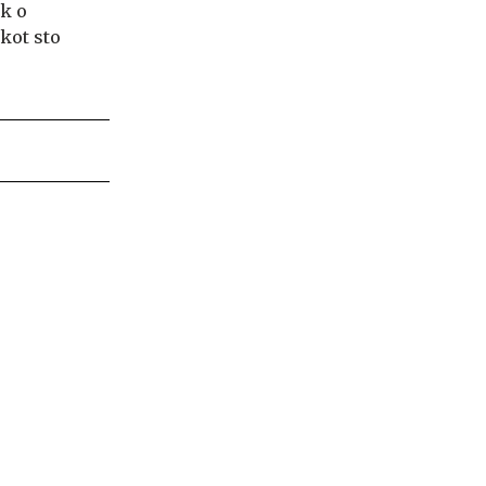
k o
kot sto