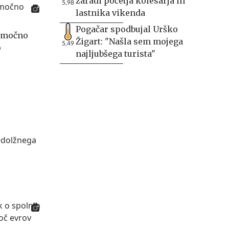
zaradi početja kolesarja in
5,98
lastnika vikenda
Pogačar spodbujal Urško
i močno
Žigart: "Našla sem mojega
5,49
o
najljubšega turista"