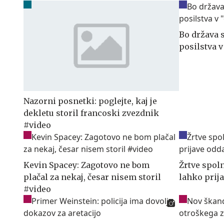
Bo država 
posilstva 
Nazorni posnetki: poglejte, kaj je
dekletu storil francoski zvezdnik
#video
Kevin Spacey: Zagotovo ne bom
Žrtve spoln
plačal za nekaj, česar nisem storil
lahko prij
#video