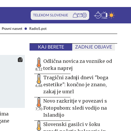
TELEKOM SLOVENIJE
Pravni nasvet
RadioS.pot
KAJ BERETE
ZADNJE OBJAVE
Odlična novica za voznike od
torka naprej
8,12
Tragični zadnji dnevi "boga
estetike": končno je znano,
6,68
zakaj je umrl
Novo razkritje v povezavi s
Fotopubom: sledi vodijo na
7,70
 ima
Islandijo
gane
Slovenski gasilci v šoku