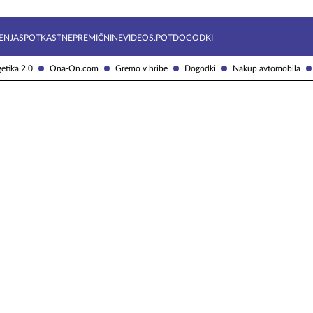
Želite prejemati e-novice?
Uživajmo pametno
ENJA
SPOTKAST
NEPREMIČNINE
VIDEOS.POT
DOGODKI
etika 2.0
Ona-On.com
Gremo v hribe
Dogodki
Nakup avtomobila