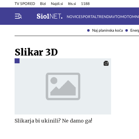
Info in obvestila
Tehnik
TV SPORED
Bizi
Najdi.si
Itis.si
1188
NOVICE
SPORTAL
TRENDI
AVTOMOTO
MN
Naj planinska koča
Energ
Slikar 3D
Slikarja bi ukinili? Ne damo ga!