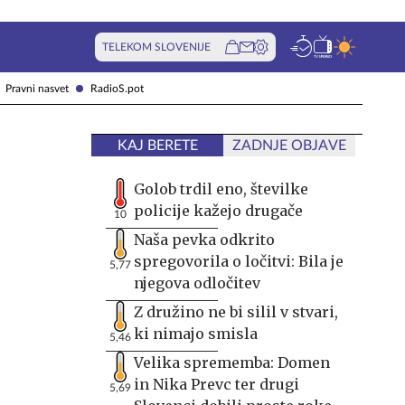
TELEKOM SLOVENIJE
Pravni nasvet
RadioS.pot
KAJ BERETE
ZADNJE OBJAVE
Golob trdil eno, številke
policije kažejo drugače
10
Naša pevka odkrito
spregovorila o ločitvi: Bila je
5,77
njegova odločitev
Z družino ne bi silil v stvari,
ki nimajo smisla
5,46
Velika sprememba: Domen
in Nika Prevc ter drugi
5,69