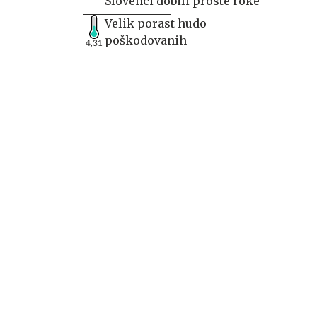
Slovenci dobili proste roke
Velik porast hudo
poškodovanih
4,31