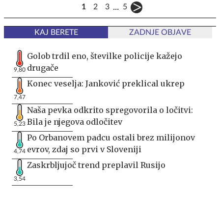
...
1
2
3
5
KAJ BERETE
ZADNJE OBJAVE
Golob trdil eno, številke policije kažejo
drugače
9,80
Konec veselja: Janković preklical ukrep
7,47
Naša pevka odkrito spregovorila o ločitvi:
Bila je njegova odločitev
5,23
Po Orbanovem padcu ostali brez milijonov
evrov, zdaj so prvi v Sloveniji
4,74
Zaskrbljujoč trend preplavil Rusijo
3,54