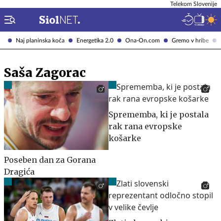
Telekom Slovenije
Naj planinska koča
Energetika 2.0
Ona-On.com
Gremo v hribe
Saša Zagorac
Sprememba, ki je postala
rak rana evropske
košarke
Poseben dan za Gorana
Dragića