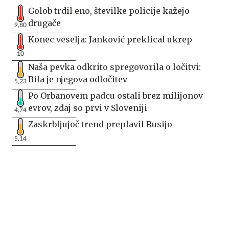
Golob trdil eno, številke policije kažejo
drugače
9,80
Konec veselja: Janković preklical ukrep
10
Naša pevka odkrito spregovorila o ločitvi:
Bila je njegova odločitev
5,23
Po Orbanovem padcu ostali brez milijonov
evrov, zdaj so prvi v Sloveniji
4,74
Zaskrbljujoč trend preplavil Rusijo
5,14