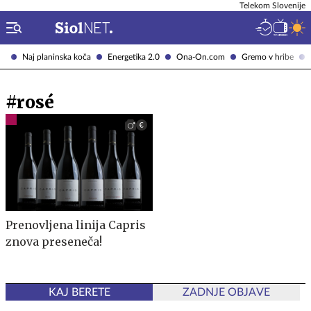
Telekom Slovenije
Naj planinska koča
Energetika 2.0
Ona-On.com
Gremo v hribe
#rosé
Prenovljena linija Capris
znova preseneča!
KAJ BERETE
ZADNJE OBJAVE