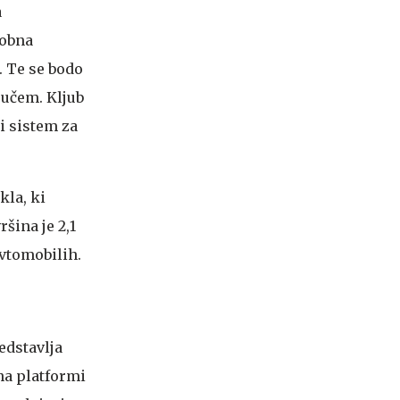
a
lobna
. Te se bodo
jučem. Kljub
i sistem za
la, ki
šina je 2,1
avtomobilih.
edstavlja
na platformi