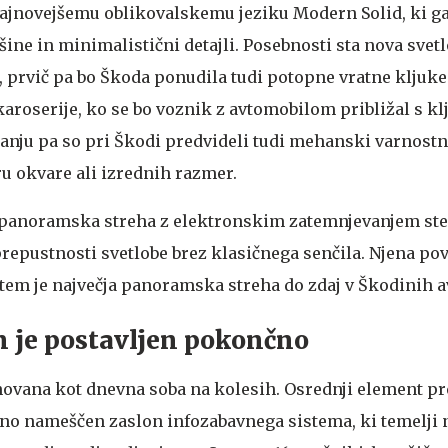
ajnovejšemu oblikovalskemu jeziku Modern Solid, ki g
ine in minimalistični detajli. Posebnosti sta nova svet
, prvič pa bo Škoda ponudila tudi potopne vratne kljuke
aroserije, ko se bo voznik z avtomobilom približal s kl
nju pa so pri Škodi predvideli tudi mehanski varnostn
ru okvare ali izrednih razmer.
panoramska streha z elektronskim zatemnjevanjem stek
epustnosti svetlobe brez klasičnega senčila. Njena povr
tem je največja panoramska streha do zdaj v Škodinih 
n je postavljen pokončno
novana kot dnevna soba na kolesih. Osrednji element pr
no nameščen zaslon infozabavnega sistema, ki temelji 