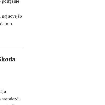
o polnjenje
 najnovejšo
edalom.
rijo
o standardu