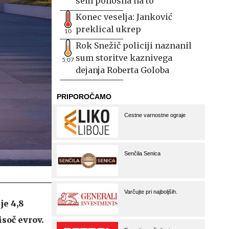
sem ponosna na to
Konec veselja: Janković
preklical ukrep
10
Rok Snežič policiji naznanil
sum storitve kaznivega
5,07
dejanja Roberta Goloba
je 4,8
isoč evrov.