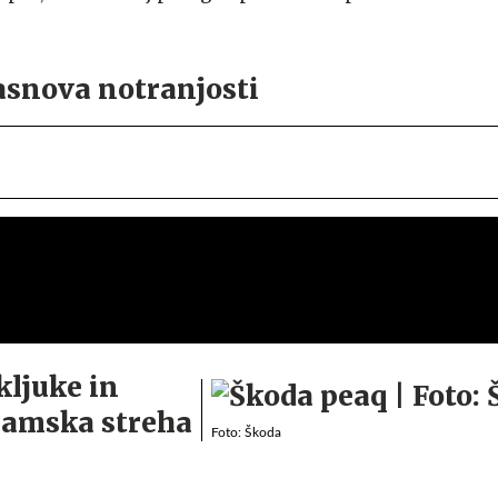
asnova notranjosti
kljuke in
ramska streha
Foto: Škoda