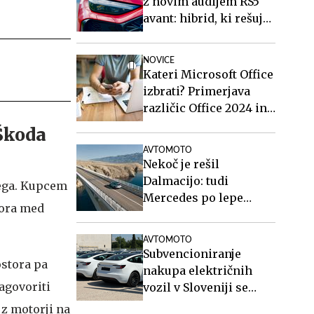
z novim audijem RS5
avant: hibrid, ki rešuje
športne karavane
NOVICE
Kateri Microsoft Office
izbrati? Primerjava
različic Office 2024 in
Office 2021.
AVTOMOTO
Nekoč je rešil
Dalmacijo: tudi
sega. Kupcem
Mercedes po lepe
tora med
posnetke na Paški
most #video
AVTOMOTO
Subvencioniranje
ostora pa
nakupa električnih
agovoriti
vozil v Sloveniji se
končuje, kaj sledi?
 z motorji na