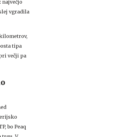
 največjo
slej vgradila
kilometrov,
osta tipa
ri večji pa
lo
med
erijsko
TP, bo Peaq
 trgu. V