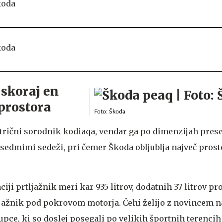
 skoraj en
prostora
Foto: Škoda
ktrični sorodnik kodiaqa, vendar ga po dimenzijah pre
i sedmimi sedeži, pri čemer Škoda obljublja največ pros
iji prtljažnik meri kar 935 litrov, dodatnih 37 litrov pr
ljažnik pod pokrovom motorja. Čehi želijo z novincem n
pce, ki so doslej posegali po velikih športnih terencih