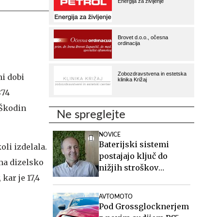
ni dobi
874
 Škodin
Ne spreglejte
NOVICE
Baterijski sistemi
oli izdelala.
postajajo ključ do
ma dizelsko
nižjih stroškov
ar je 17,4
elektrike v podjetjih
AVTOMOTO
Pod Grossglocknerjem