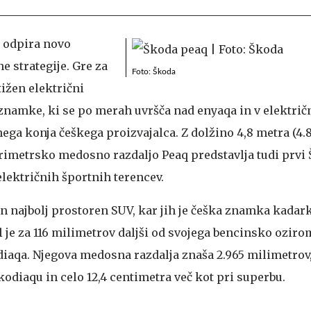
 odpira novo
e strategije. Gre za
Foto: Škoda
tižen električni
znamke, ki se po merah uvršča nad enyaqa in v električ
ga konja češkega proizvajalca. Z dolžino 4,8 metra (4.
trimetrsko medosno razdaljo Peaq predstavlja tudi prvi
električnih športnih terencev.
 in najbolj prostoren SUV, kar jih je češka znamka kadark
 je za 116 milimetrov daljši od svojega bencinsko oziro
aqa. Njegova medosna razdalja znaša 2.965 milimetrov, k
kodiaqu in celo 12,4 centimetra več kot pri superbu.