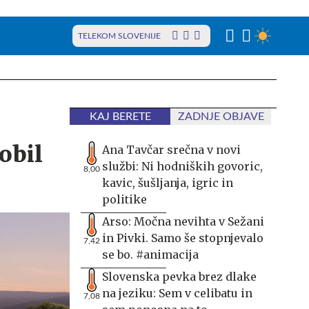
TELEKOM SLOVENIJE
KAJ BERETE
ZADNJE OBJAVE
obil
Ana Tavčar srečna v novi
službi: Ni hodniških govoric,
8,00
kavic, šušljanja, igric in
politike
Arso: Močna nevihta v Sežani
in Pivki. Samo še stopnjevalo
7,42
se bo. #animacija
Slovenska pevka brez dlake
na jeziku: Sem v celibatu in
7,08