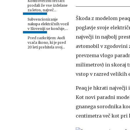
Kontroverzni ferrari:
prodali že vse izdelane
za letos, največ
zanimanja med Kitajci
Škoda z modelom peaq
Subvencioniranje
nakupa električnih vozil
poglavje svoje električn
v Sloveniji se končuje,
kaj sledi?
največji in najbolj pres
Pred razkritjem: Audi
vrača ikono, ki je pred
avtomobil v zgodovini 
20 leti prehitela svoj
čas
prevzema vlogo paradne
milimetrov) in skoraj 
vstop v razred velikih 
Peaq je hkrati največji
Kot novi paradni model
gnanega sorodnika kodi
centimetra več kot pri 