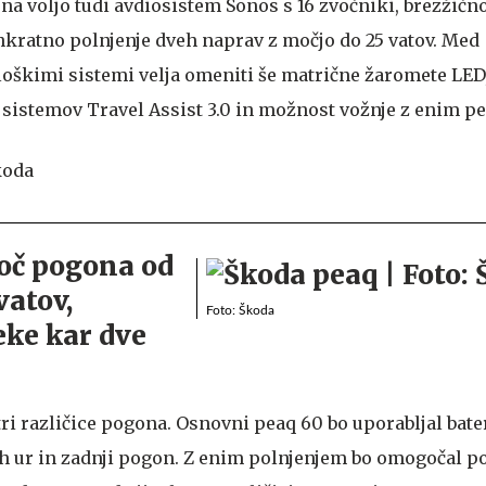
na voljo tudi avdiosistem Sonos s 16 zvočniki, brezžičn
kratno polnjenje dveh naprav z močjo do 25 vatov. Med
škimi sistemi velja omeniti še matrične žaromete LED,
 sistemov Travel Assist 3.0 in možnost vožnje z enim p
moč pogona od
vatov,
Foto: Škoda
eke kar dve
ri različice pogona. Osnovni peaq 60 bo uporabljal bate
ih ur in zadnji pogon. Z enim polnjenjem bo omogočal p