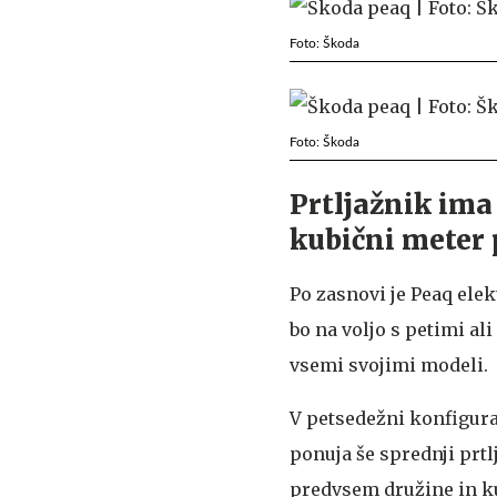
Foto: Škoda
Foto: Škoda
Prtljažnik ima
kubični meter 
Po zasnovi je Peaq ele
bo na voljo s petimi al
vsemi svojimi modeli.
V petsedežni konfigurac
ponuja še sprednji prt
predvsem družine in ku