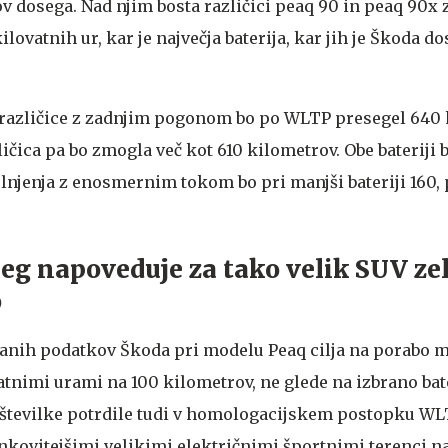
 dosega. Nad njim bosta različici peaq 90 in peaq 90x z
ilovatnih ur, kar je največja baterija, kar jih je Škoda do
 različice z zadnjim pogonom bo po WLTP presegel 640 
ičica pa bo zmogla več kot 610 kilometrov. Obe bateriji b
jenja z enosmernim tokom bo pri manjši bateriji 160, p
seg napoveduje za tako velik SUV ze
o
nanih podatkov Škoda pri modelu Peaq cilja na porabo 
vatnimi urami na 100 kilometrov, ne glede na izbrano bat
te številke potrdile tudi v homologacijskem postopku WL
kovitejšimi velikimi električnimi športnimi terenci na