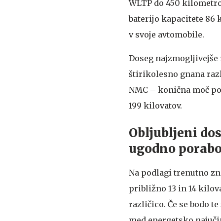
WLTP do 450 kilometrov
baterijo kapacitete 86 k
v svoje avtomobile.
Doseg najzmogljivejše
štirikolesno gnana razl
NMC – konična moč poln
199 kilovatov.
Obljubljeni do
ugodno porab
Na podlagi trenutno z
približno 13 in 14 kilo
različico. Če se bodo 
med energetsko najučin