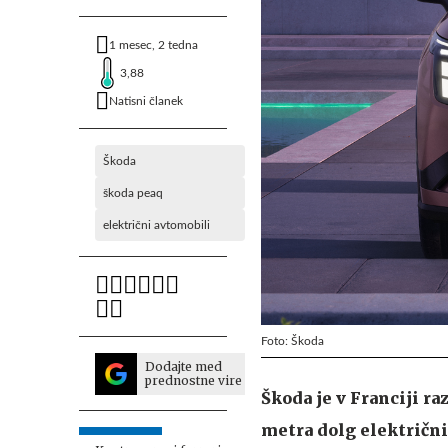
1 mesec, 2 tedna
3,88
Natisni članek
Škoda
škoda peaq
električni avtomobili
Foto: Škoda
Dodajte med
prednostne vire
Škoda je v Franciji raz
metra dolg električni