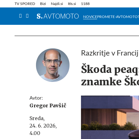
Info in obvestila
Tehnik
TV SPORED
Bizi
Najdi.si
Itis.si
1188
NOVICE
PROMET
E-AVTOMOTO
Razkritje v Franci
Škoda peaq:
znamke Ško
Avtor:
Gregor Pavšič
Sreda,
24. 6. 2026,
4.00