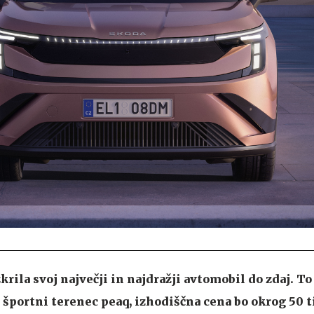
krila svoj največji in najdražji avtomobil do zdaj. To 
 športni terenec peaq, izhodiščna cena bo okrog 50 t