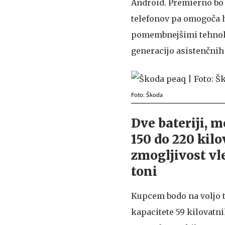
Android. Premierno bo 
telefonov pa omogoča h
pomembnejšimi tehnolo
generacijo asistenčnih
Foto: Škoda
Dve bateriji, 
150 do 220 kilo
zmogljivost vl
toni
Kupcem bodo na voljo t
kapacitete 59 kilovatn