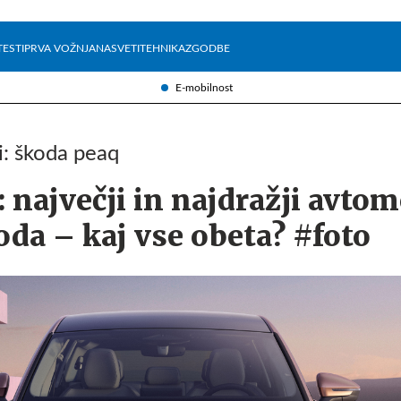
Želite prejemati e-novice?
Uživajmo pametno
TESTI
PRVA VOŽNJA
NASVETI
TEHNIKA
ZGODBE
E-mobilnost
ji: škoda peaq
 največji in najdražji avtom
da – kaj vse obeta? #foto