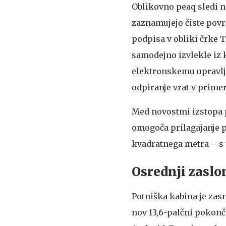
Oblikovno peaq sledi n
zaznamujejo čiste površ
podpisa v obliki črke T
samodejno izvlekle iz k
elektronskemu upravlja
odpiranje vrat v prime
Med novostmi izstopa 
omogoča prilagajanje pr
kvadratnega metra – s 
Osrednji zaslo
Potniška kabina je zas
nov 13,6-palčni pokonč