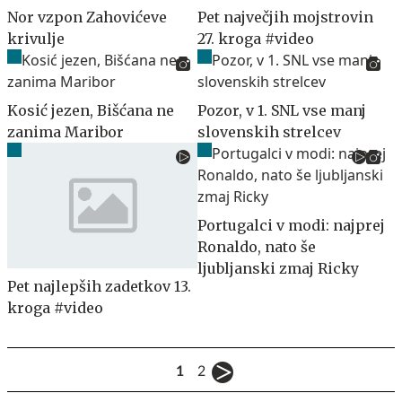
Nor vzpon Zahovićeve
Pet največjih mojstrovin
krivulje
27. kroga #video
Kosić jezen, Bišćana ne
Pozor, v 1. SNL vse manj
zanima Maribor
slovenskih strelcev
Portugalci v modi: najprej
Ronaldo, nato še
ljubljanski zmaj Ricky
Pet najlepših zadetkov 13.
kroga #video
1
2