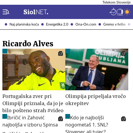
Telekom Slovenije
Naj planinska koča
Energetika 2.0
Ona-On.com
Gremo v hribe
Ricardo Alves
Portugalska zver pri
Olimpija pripeljala vročo
Olimpiji priznala, da jo je
okrepitev
bilo pošteno strah #video