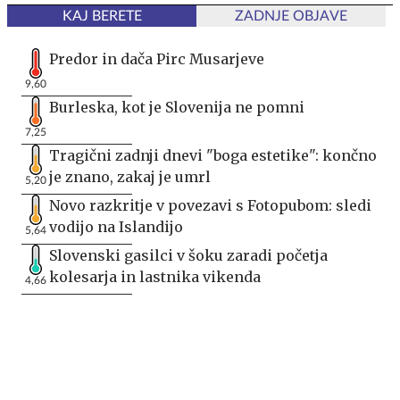
KAJ BERETE
ZADNJE OBJAVE
Predor in dača Pirc Musarjeve
9,60
Burleska, kot je Slovenija ne pomni
7,25
Tragični zadnji dnevi "boga estetike": končno
je znano, zakaj je umrl
5,20
Novo razkritje v povezavi s Fotopubom: sledi
vodijo na Islandijo
5,64
Slovenski gasilci v šoku zaradi početja
kolesarja in lastnika vikenda
4,66