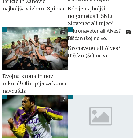
Ibričić in Zahović
najboljša v izboru Spinsa
Kdo je najboljši
nogometaš 1. SNL?
Slovenec ali tujec?
Kronaveter ali Alves?
Bišćan (še) ne ve.
Dvojna krona in nov
rekord! Olimpija za konec
navdušila.