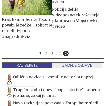
Policija delila
videoposnetek reševanja
Kraj, kamor Jernej Tozon
planinca na Mojstrovki
povabi le redke – tokrat je
#video
naredil izjemo
#nagradnikviz
...
1
2
3
5
KAJ BERETE
ZADNJE OBJAVE
Odlična novica za voznike od torka naprej
8,37
Tragični zadnji dnevi "boga estetike": končno
je znano, zakaj je umrl
6,45
Novo razkritje v povezavi s Fotopubom: sledi