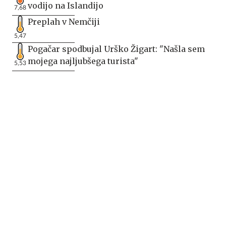
vodijo na Islandijo
7,68
Preplah v Nemčiji
5,47
Pogačar spodbujal Urško Žigart: "Našla sem
mojega najljubšega turista"
5,53