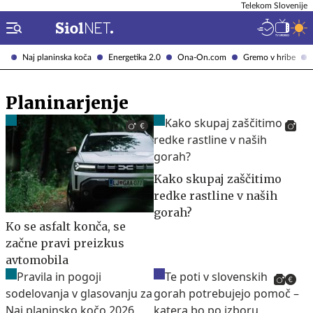
Telekom Slovenije
Naj planinska koča
Energetika 2.0
Ona-On.com
Gremo v hribe
Planinarjenje
Kako skupaj zaščitimo
redke rastline v naših
gorah?
Ko se asfalt konča, se
začne pravi preizkus
avtomobila