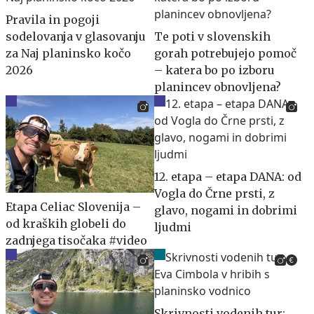
Pravila in pogoji
sodelovanja v glasovanju
Te poti v slovenskih
za Naj planinsko kočo
gorah potrebujejo pomoč
2026
– katera bo po izboru
planincev obnovljena?
12. etapa – etapa DANA: od
Vogla do Črne prsti, z
Etapa Celiac Slovenija –
glavo, nogami in dobrimi
od kraških globeli do
ljudmi
zadnjega tisočaka #video
Skrivnosti vodenih tur: