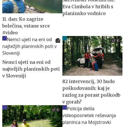
Eva Cimbola v hribih s
planinsko vodnico
11. dan: Ko zagrize
bolečina, vstane srce
#video
Nemci ujeti na eni od
najtežjih planinskih poti
v Sloveniji
82 intervencij, 30 hudo
poškodovanih: kaj je
razlog za porast poškodb
v gorah?