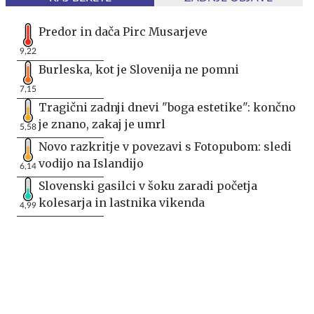
Predor in dača Pirc Musarjeve
9,22
Burleska, kot je Slovenija ne pomni
7,15
Tragični zadnji dnevi "boga estetike": končno
je znano, zakaj je umrl
5,58
Novo razkritje v povezavi s Fotopubom: sledi
vodijo na Islandijo
6,14
Slovenski gasilci v šoku zaradi početja
kolesarja in lastnika vikenda
4,99