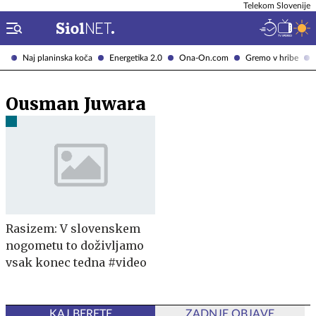
Telekom Slovenije
Naj planinska koča
Energetika 2.0
Ona-On.com
Gremo v hribe
Ousman Juwara
Rasizem: V slovenskem
nogometu to doživljamo
vsak konec tedna #video
KAJ BERETE
ZADNJE OBJAVE