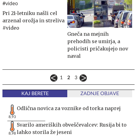
Pri 21-letniku našli cel
arzenal orožja in streliva
#video
Gneča na mejnih
prehodih se umirja, a
policisti pričakujejo nov
naval
1
2
3
KAJ BERETE
ZADNJE OBJAVE
Odlična novica za voznike od torka naprej
8,93
Svarilo ameriških obveščevalcev: Rusija bi to
lahko storila že jeseni
8,98