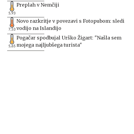
Preplah v Nemčiji
5,93
Novo razkritje v povezavi s Fotopubom: sledi
vodijo na Islandijo
7,53
Pogačar spodbujal Urško Žigart: "Našla sem
mojega najljubšega turista"
5,65