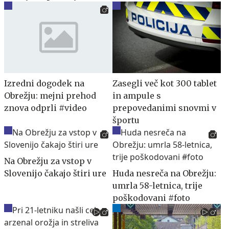
Izredni dogodek na
Zasegli več kot 300 tablet
Obrežju: mejni prehod
in ampule s
znova odprli #video
prepovedanimi snovmi v
športu
Na Obrežju za vstop v
Slovenijo čakajo štiri ure
Huda nesreča na Obrežju:
umrla 58-letnica, trije
poškodovani #foto