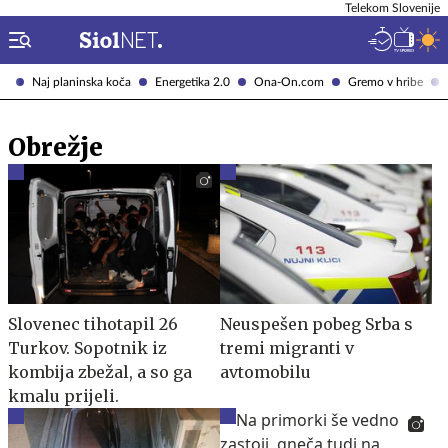
Telekom Slovenije
Naj planinska koča
Energetika 2.0
Ona-On.com
Gremo v hribe
Obrežje
Slovenec tihotapil 26
Neuspešen pobeg Srba s
Turkov. Sopotnik iz
tremi migranti v
kombija zbežal, a so ga
avtomobilu
kmalu prijeli.