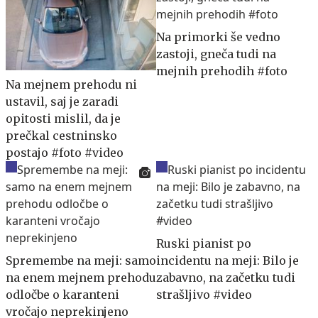
Na primorki še vedno
zastoji, gneča tudi na
mejnih prehodih #foto
Na mejnem prehodu ni
ustavil, saj je zaradi
opitosti mislil, da je
prečkal cestninsko
postajo #foto #video
Ruski pianist po
Spremembe na meji: samo
incidentu na meji: Bilo je
na enem mejnem prehodu
zabavno, na začetku tudi
odločbe o karanteni
strašljivo #video
vročajo neprekinjeno