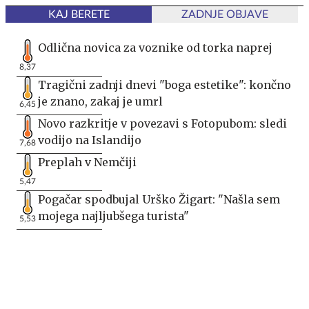
KAJ BERETE
ZADNJE OBJAVE
Odlična novica za voznike od torka naprej
8,37
Tragični zadnji dnevi "boga estetike": končno
je znano, zakaj je umrl
6,45
Novo razkritje v povezavi s Fotopubom: sledi
vodijo na Islandijo
7,68
Preplah v Nemčiji
5,47
Pogačar spodbujal Urško Žigart: "Našla sem
mojega najljubšega turista"
5,53