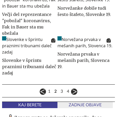
Norvežanke dobile tudi
Večji del reprezentance
šesto štafeto, Slovenke 19.
"pobožal" koronavirus,
Fak in Bauer sta mu
ubežala
Norvežana prvaka v
Slovenke v šprintu
mešanih parih, Slovenca
praznimi tribunami daleč
19.
zadaj
1
2
3
4
KAJ BERETE
ZADNJE OBJAVE