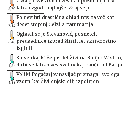
Z vsega sveta so deževala opozorila, da se
lahko zgodi najhujše. Zdaj se je.
8,70
Po nevihti drastična ohladitev: za več kot
deset stopinj Celzija #animacija
7,32
Oglasil se je Stevanović, posnetek
predsednice izpred štirih let skrivnostno
6,48
izginil
Slovenka, ki že pet let živi na Baliju: Mislim,
da bi se lahko ves svet nekaj naučil od Balija
4,84
Veliki Pogačarjev navijač premagal svojega
vzornika: Življenjski cilj izpolnjen
4,38