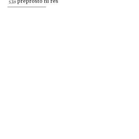
preprosto ni res
5,69