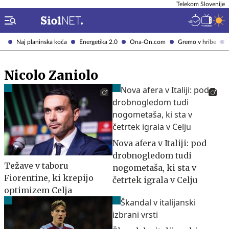
Telekom Slovenije
Naj planinska koča
Energetika 2.0
Ona-On.com
Gremo v hribe
Nicolo Zaniolo
Nova afera v Italiji: pod
drobnogledom tudi
Težave v taboru
nogometaša, ki sta v
Fiorentine, ki krepijo
četrtek igrala v Celju
optimizem Celja