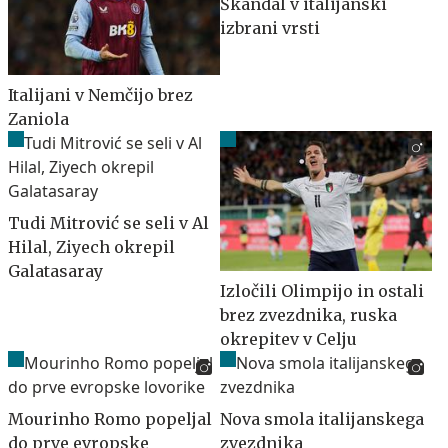
Škandal v italijanski
izbrani vrsti
Italijani v Nemčijo brez
Zaniola
Tudi Mitrović se seli v Al
Hilal, Ziyech okrepil
Galatasaray
Izločili Olimpijo in ostali
brez zvezdnika, ruska
okrepitev v Celju
Mourinho Romo popeljal
Nova smola italijanskega
do prve evropske
zvezdnika