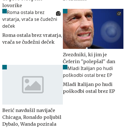
lovorike
Roma ostala brez vratarja,
vrača se čudežni deček
Zvezdniki, ki jim je
Čeferin ''polepšal'' dan
Mladi Italijan po hudi
poškodbi ostal brez EP
Berić navdušil navijače
Chicaga, Ronaldo poljubil
Dybalo, Wanda pozirala