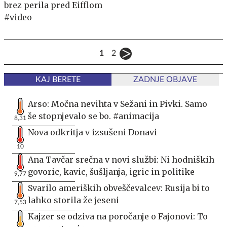
brez perila pred Eifflom
#video
1
2
KAJ BERETE
ZADNJE OBJAVE
Arso: Močna nevihta v Sežani in Pivki. Samo
še stopnjevalo se bo. #animacija
8,31
Nova odkritja v izsušeni Donavi
10
Ana Tavčar srečna v novi službi: Ni hodniških
govoric, kavic, šušljanja, igric in politike
9,77
Svarilo ameriških obveščevalcev: Rusija bi to
lahko storila že jeseni
7,53
Kajzer se odziva na poročanje o Fajonovi: To