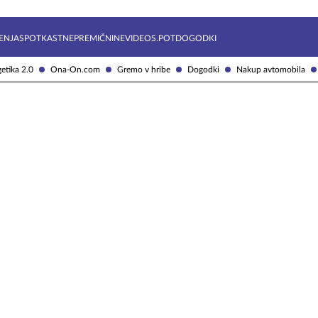
Želite prejemati e-novice?
Uživajmo pametno
ENJA
SPOTKAST
NEPREMIČNINE
VIDEOS.POT
DOGODKI
etika 2.0
Ona-On.com
Gremo v hribe
Dogodki
Nakup avtomobila