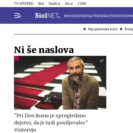
Info in obvestila
Tehnik
TV SPORED
Bizi
Najdi.si
Itis.si
1188
NOVICE
SPORTAL
TRENDI
AVTOMOTO
MN
Naj planinska koča
Energ
Ni še naslova
"Pri Don Juanu je spregledano
dejstvo, da je tudi posiljevalec"
#intervju