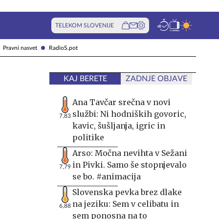
TELEKOM SLOVENIJE
Pravni nasvet
RadioS.pot
KAJ BERETE
ZADNJE OBJAVE
Ana Tavčar srečna v novi
službi: Ni hodniških govoric,
7,83
kavic, šušljanja, igric in
politike
Arso: Močna nevihta v Sežani
in Pivki. Samo še stopnjevalo
7,79
se bo. #animacija
Slovenska pevka brez dlake
na jeziku: Sem v celibatu in
6,88
sem ponosna na to