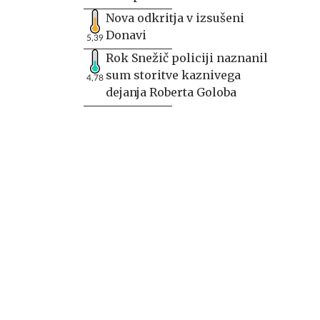
Nova odkritja v izsušeni
Donavi
5,39
Rok Snežič policiji naznanil
sum storitve kaznivega
4,78
dejanja Roberta Goloba