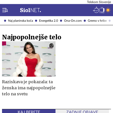
Telekom Slovenije
Naj planinska koča
Energetika 2.0
Ona-On.com
Gremo v hribe
Najpopolnejše telo
Raziskava je pokazala: ta
ženska ima najpopolnejše
telo na svetu
KAJ BERETE
ZADNJE OBJAVE