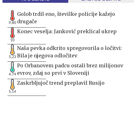
Golob trdil eno, številke policije kažejo
drugače
9,80
Konec veselja: Janković preklical ukrep
10
Naša pevka odkrito spregovorila o ločitvi:
Bila je njegova odločitev
5,23
Po Orbanovem padcu ostali brez milijonov
evrov, zdaj so prvi v Sloveniji
4,74
Zaskrbljujoč trend preplavil Rusijo
5,14