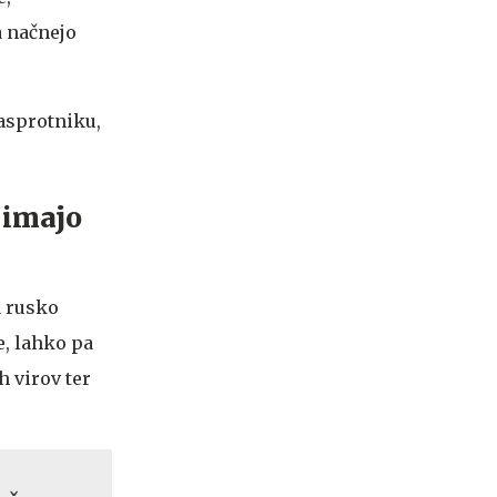
a načnejo
nasprotniku,
 imajo
a rusko
e, lahko pa
h virov ter