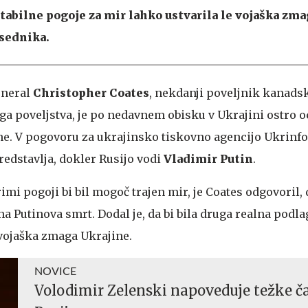
tabilne pogoje za mir lahko ustvarila le vojaška zm
dsednika.
eneral
Christopher Coates
, nekdanji poveljnik kanads
a poveljstva, je po nedavnem obisku v Ukrajini ostro o
e. V pogovoru za ukrajinsko tiskovno agencijo Ukrinfor
predstavlja, dokler Rusijo vodi
Vladimir Putin
.
imi pogoji bi bil mogoč trajen mir, je Coates odgovoril, d
a Putinova smrt. Dodal je, da bi bila druga realna podla
vojaška zmaga Ukrajine.
NOVICE
Volodimir Zelenski napoveduje težke č