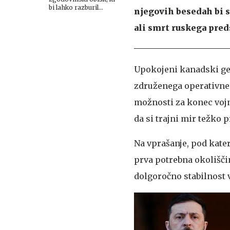
bi lahko razburil
njegovih besedah bi s
Moskvo
ali smrt ruskega pre
Upokojeni kanadski g
združenega operativneg
možnosti za konec vojn
da si trajni mir težko 
Na vprašanje, pod kater
prva potrebna okoliščin
dolgoročno stabilnost 