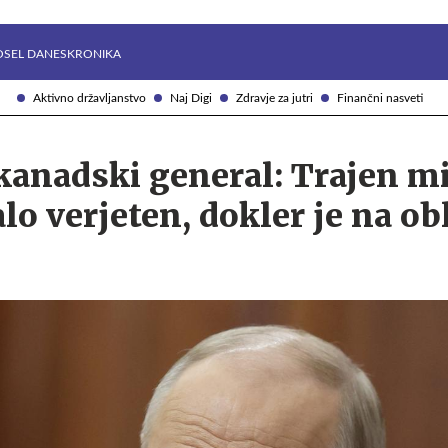
Želite prejemati e-novice?
Uživajmo pametno
OSEL DANES
KRONIKA
Aktivno državljanstvo
Naj Digi
Zdravje za jutri
Finančni nasveti
anadski general: Trajen mi
lo verjeten, dokler je na ob