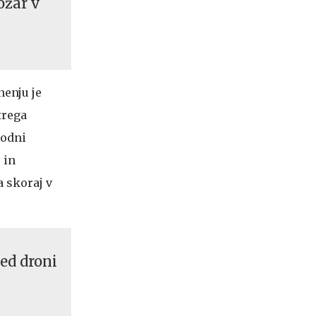
ožar v
nenju je
trega
hodni
 in
 skoraj v
ed droni