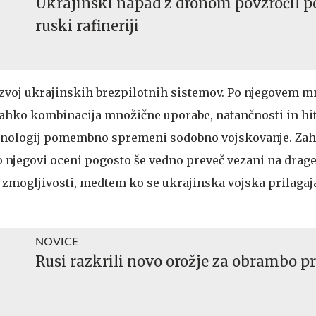
Ukrajinski napad z dronom povzročil p
ruski rafineriji
razvoj ukrajinskih brezpilotnih sistemov. Po njegovem m
lahko kombinacija množične uporabe, natančnosti in hi
ehnologij pomembno spremeni sodobno vojskovanje. Za
 njegovi oceni pogosto še vedno preveč vezani na drage
zmogljivosti, medtem ko se ukrajinska vojska prilagaja
NOVICE
Rusi razkrili novo orožje za obrambo pr