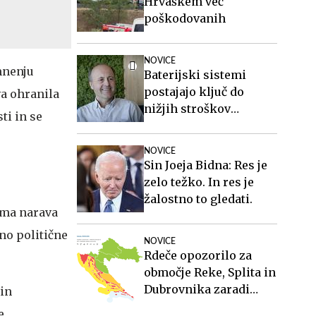
Hrvaškem več
poškodovanih
NOVICE
mnenju
Baterijski sistemi
postajajo ključ do
va ohranila
nižjih stroškov
ti in se
elektrike v podjetjih
NOVICE
Sin Joeja Bidna: Res je
zelo težko. In res je
žalostno to gledati.
sama narava
no politične
NOVICE
Rdeče opozorilo za
območje Reke, Splita in
Dubrovnika zaradi
in
vročinskega vala
e,