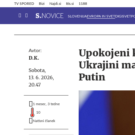
Info in obvestila
Tehnik
TV SPORED
Bizi
Najdi.si
Itis.si
1188
SLOVENIJA
EVROPA IN SVET
DIGISVET
P
Upokojeni k
Avtor:
D.K.
Ukrajini ma
Sobota,
Putin
13. 6. 2026,
20.47
1 mesec, 3 tedne
10
Natisni članek