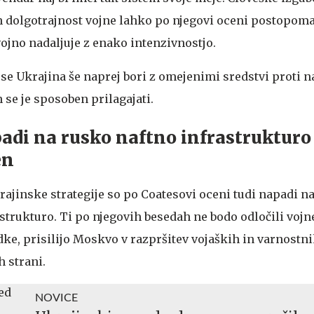
n dolgotrajnost vojne lahko po njegovi oceni postopom
ojno nadaljuje z enako intenzivnostjo.
se Ukrajina še naprej bori z omejenimi sredstvi proti 
 se je sposoben prilagajati.
adi na rusko naftno infrastrukturo
en
ajinske strategije so po Coatesovi oceni tudi napadi n
strukturo. Ti po njegovih besedah ne bodo odločili vojn
ke, prisilijo Moskvo v razpršitev vojaških in varnostni
 strani.
NOVICE