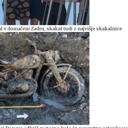
 v domačem Zadru, skakal tudi z najvišje skakalnice