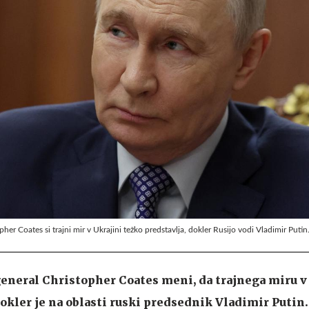
er Coates si trajni mir v Ukrajini težko predstavlja, dokler Rusijo vodi Vladimir Putin
eneral Christopher Coates meni, da trajnega miru v 
okler je na oblasti ruski predsednik Vladimir Putin.