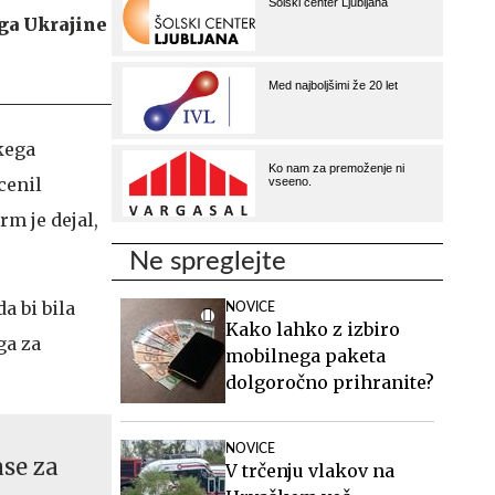
aga Ukrajine
kega
cenil
m je dejal,
Ne spreglejte
a bi bila
NOVICE
Kako lahko z izbiro
ga za
mobilnega paketa
dolgoročno prihranite?
NOVICE
ase za
V trčenju vlakov na