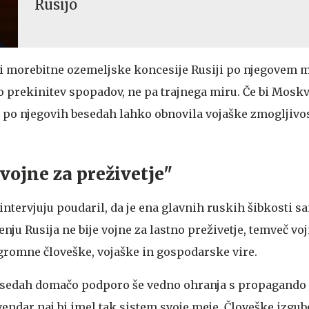
Rusijo
 bi morebitne ozemeljske koncesije Rusiji po njegovem 
o prekinitev spopadov, ne pa trajnega miru. Če bi Mosk
i po njegovih besedah lahko obnovila vojaške zmogljivos
 vojne za preživetje"
intervjuju poudaril, da je ena glavnih ruskih šibkosti 
ju Rusija ne bije vojne za lastno preživetje, temveč voj
ogromne človeške, vojaške in gospodarske vire.
esedah domačo podporo še vedno ohranja s propagando 
endar naj bi imel tak sistem svoje meje. Človeške izgub