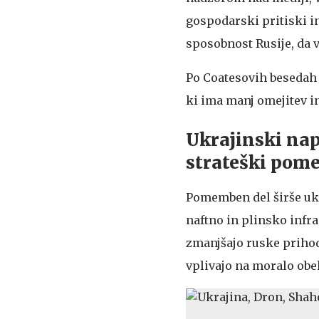
gospodarski pritiski i
sposobnost Rusije, da v
Po Coatesovih besedah 
ki ima manj omejitev in
Ukrajinski nap
strateški pom
Pomemben del širše ukr
naftno in plinsko infra
zmanjšajo ruske prihod
vplivajo na moralo obeh