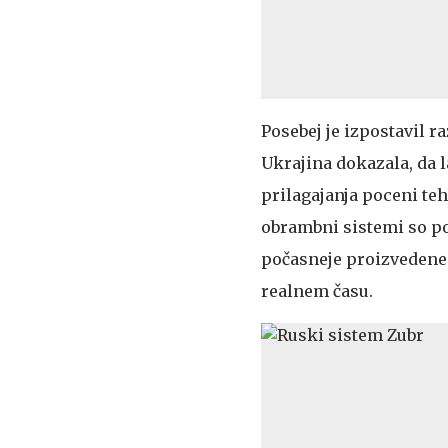
Posebej je izpostavil 
Ukrajina dokazala, da 
prilagajanja poceni t
obrambni sistemi so po
počasneje proizvedene 
realnem času.