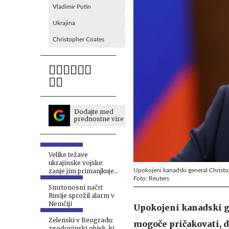
Vladimir Putin
Ukrajina
Christopher Coates
Dodajte med
prednostne vire
Velike težave
ukrajinske vojske:
Upokojeni kanadski general Christoph
zanje jim primanjkuje
Foto: Reuters
streliva
Smrtonosni načrt
Rusije sprožil alarm v
Nemčiji
Upokojeni kanadski g
Zelenski v Beogradu:
mogoče pričakovati, d
zgodovinski obisk, ki