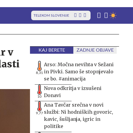
TELEKOM SLOVENIJE
r v
KAJ BERETE
ZADNJE OBJAVE
lasti
Arso: Močna nevihta v Sežani
in Pivki. Samo še stopnjevalo
8,31
se bo. #animacija
Nova odkritja v izsušeni
Donavi
10
Ana Tavčar srečna v novi
službi: Ni hodniških govoric,
9,77
kavic, šušljanja, igric in
politike