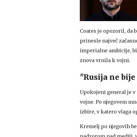
Coates je opozoril, da
prinesle največ začasn
imperialne ambicije, b
znova vrnila k vojni.
"Rusija ne bije
Upokojeni general je v 
vojne. Po njegovem mnen
izbire, v katero vlaga 
Kremelj po njegovih b
nadzorom nad mediji, v