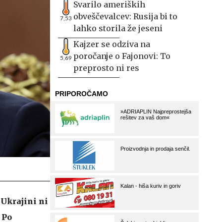
Svarilo ameriških
obveščevalcev: Rusija bi to
7,53
lahko storila že jeseni
Kajzer se odziva na
poročanje o Fajonovi: To
5,69
preprosto ni res
.
Ukrajini ni
 Po