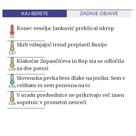
KAJ BERETE
ZADNJE OBJAVE
Konec veselja: Janković preklical ukrep
10
Skrb vzbujajoč trend preplavil Rusijo
5,67
Klakočar Zupančičeva in Rop sta se odločila
za dve potezi
5,49
Slovenska pevka brez dlake na jeziku: Sem v
celibatu in sem ponosna na to
4,96
V uradu predsednice ne prikrivajo več imen
sopotnic v prometni nesreči
5,06