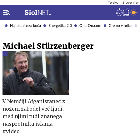
Telekom Slovenije
Naj planinska koča
Energetika 2.0
Ona-On.com
Gremo v hribe
Michael Stürzenberger
V Nemčiji Afganistanec z
nožem zabodel več ljudi,
med njimi tudi znanega
nasprotnika islama
#video